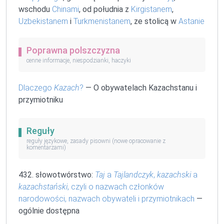
wschodu
Chinami
, od południa z
Kirgistanem
,
Uzbekistanem
i
Turkmenistanem
, ze stolicą w
Astanie
Poprawna polszczyzna
cenne informacje, niespodzianki, haczyki
Dlaczego
Kazach
?
— O obywatelach Kazachstanu i
przymiotniku
Reguły
reguły językowe, zasady pisowni (nowe opracowanie z
komentarzami)
432. słowotwórstwo:
Taj
a
Tajlandczyk
,
kazachski
a
kazachstański
, czyli o nazwach członków
narodowości, nazwach obywateli i przymiotnikach
—
ogólnie dostępna