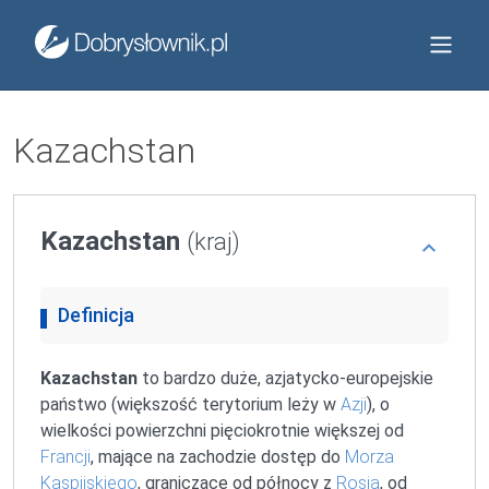
Kazachstan
Kazachstan
(kraj)
Definicja
Kazachstan
to bardzo duże, azjatycko-europejskie
państwo (większość terytorium leży w
Azji
), o
wielkości powierzchni pięciokrotnie większej od
Francji
, mające na zachodzie dostęp do
Morza
Kaspijskiego
, graniczące od północy z
Rosją
, od