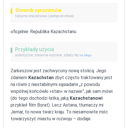
Słownik synonimów
tożsame znaczeniowo (zastępcze słowa)
oficjalnie:
Republika Kazachstanu
Przykłady użycia
autentyczne, starannie wybrane, zobacz też
na blogu
Zarkeszow jest zachwycony nową stolicą. Jego
zdaniem
Kazachstan
zbyt często traktowany jest
na równi z niestabilnymi sąsiadami „z powodu
wspólnej końcówki »stan« w nazwie”, jak sam mówi
(do tego dochodzi łatka, jaką
Kazachstanowi
przykleił film Borat). Lecz Astana, tłumaczy mi
Jernar, to nowa twarz kraju. To niesamowite móc
towarzyszyć miastu w rozwoju – dodaje.