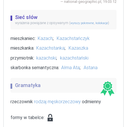
national-geographic
.pl, 19.03.12
Sieć słów
wyrażenia powiązane z opisywanym (
,
)
wyrazy pokrewne
kolokacje
mieszkaniec:
Kazach
;
Kazachstańczyk
mieszkanka:
Kazachstanka
;
Kazaszka
przymiotnik:
kazachski
;
kazachstański
skarbonka semantyczna:
Ałma Ata
;
Astana
Gramatyka
rzeczownik
rodzaj męskorzeczowy
odmienny
formy w tabelce: