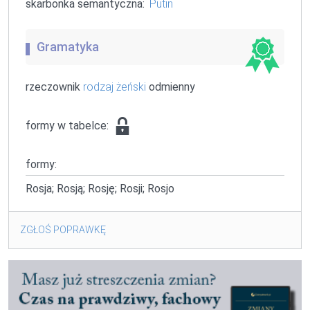
skarbonka semantyczna:
Putin
Gramatyka
rzeczownik
rodzaj żeński
odmienny
formy w tabelce:
formy:
Rosja; Rosją; Rosję; Rosji; Rosjo
ZGŁOŚ POPRAWKĘ