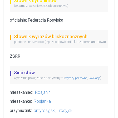
Słownik synonimów
tożsame znaczeniowo (zastępcze słowa)
oficjalnie:
Federacja Rosyjska
Słownik wyrazów bliskoznacznych
podobne znaczeniowo (lepsze odpowiedniki lub zapomniane słowa)
ZSRR
Sieć słów
wyrażenia powiązane z opisywanym (
,
)
wyrazy pokrewne
kolokacje
mieszkaniec:
Rosjanin
mieszkanka:
Rosjanka
przymiotnik:
antyrosyjski
;
rosyjski