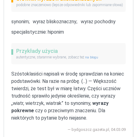
podobne znaczeniowo (lepsze odpowiedniki lub zapomniane słowa)
synonim;
wyraz bliskoznaczny;
wyraz pochodny
specjalistycznie:
hiponim
Przykłady użycia
autentyczne, starannie wybrane, zobacz też
na blogu
Szóstoklasiści napisali w środę sprawdzian na koniec
podstawówki. Na razie na próbę. (...) — Większość
twierdzi, że test był w miarę łatwy. Części uczniów
trudność sprawiło jedynie określenie, czy wyrazy
„wiatr, wietrzyk, wiatrak” to synonimy,
wyrazy
pokrewne
czy o przeciwnym znaczeniu. Dla
niektórych to pytanie było niejasne.
bydgoszcz.gazeta.pl, 04.03.09