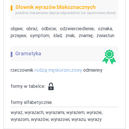
Słownik wyrazów bliskoznacznych
podobne znaczeniowo (lepsze odpowiedniki lub zapomniane słowa)
objaw;
obraz;
odbicie;
odzwierciedlenie;
oznaka;
przejaw;
symptom;
ślad;
znak;
znamię;
zwiastun
Gramatyka
rzeczownik
rodzaj męskorzeczowy
odmienny
formy w tabelce:
formy alfabetycznie:
wyraz; wyrazach; wyrazami; wyrazem; wyrazie;
wyrazom; wyrazów; wyrazowi; wyrazu; wyrazy