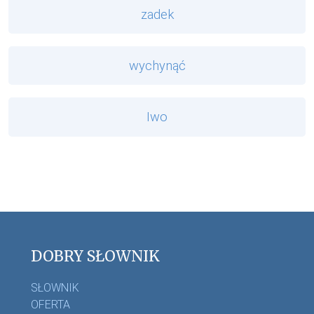
zadek
wychynąć
Iwo
DOBRY SŁOWNIK
SŁOWNIK
OFERTA