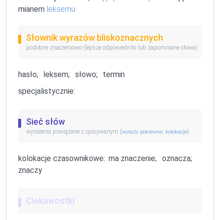
mianem
leksemu
Słownik wyrazów bliskoznacznych
podobne znaczeniowo (lepsze odpowiedniki lub zapomniane słowa)
hasło;
leksem;
słowo;
termin
specjalistycznie:
Sieć słów
wyrażenia powiązane z opisywanym (
,
)
wyrazy pokrewne
kolokacje
kolokacje czasownikowe:
ma znaczenie;
oznacza;
znaczy
Ciekawostki