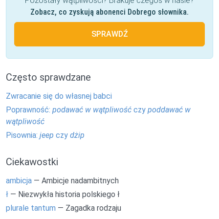
Pozostały wątpliwości? Brakuje czegoś w haśle?
Zobacz, co zyskują abonenci Dobrego słownika.
SPRAWDŹ
Często sprawdzane
Zwracanie się do własnej babci
Poprawność:
podawać w wątpliwość
czy
poddawać w
wątpliwość
Pisownia:
jeep
czy
dżip
Ciekawostki
ambicja
— Ambicje nadambitnych
ł
— Niezwykła historia polskiego ł
plurale tantum
— Zagadka rodzaju