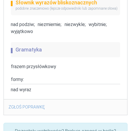
Słownik wyrazów bliskoznacznych
podobne znaczeniowo (lepsze odpowiedniki lub zapomniane słowa)
nad podziw;
niezmiernie;
niezwykle;
wybitnie;
wyjątkowo
Gramatyka
frazem przysłówkowy
formy:
nad wyraz
ZGŁOŚ POPRAWKĘ