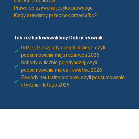
oraz ich produktów
Prawo do używania języka prawnego
Kiedy stawiamy przecinek przed
albo
?
Tak rozbudowywaliśmy Dobry słownik
Gdzie idziesz, gdy dokądś idziesz, czyli
podsumowanie maja i czerwca 2026
Schody w liczbie pojedynczej, czyli
podsumowanie marca i kwietnia 2026
Zawody neutralne płciowo, czyli podsumowanie
stycznia i lutego 2026