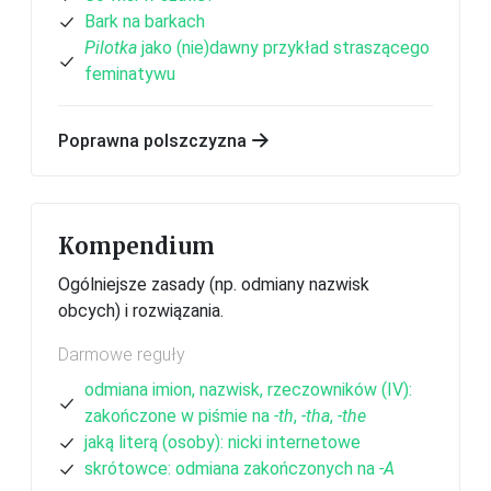
Bark na barkach
Pilotka
jako (nie)dawny przykład straszącego
feminatywu
Poprawna polszczyzna
Kompendium
Ogólniejsze zasady (np. odmiany nazwisk
obcych) i rozwiązania.
Darmowe reguły
odmiana imion, nazwisk, rzeczowników (IV):
zakończone w piśmie na
-th
,
-tha
,
-the
jaką literą (osoby): nicki internetowe
skrótowce: odmiana zakończonych na
-A