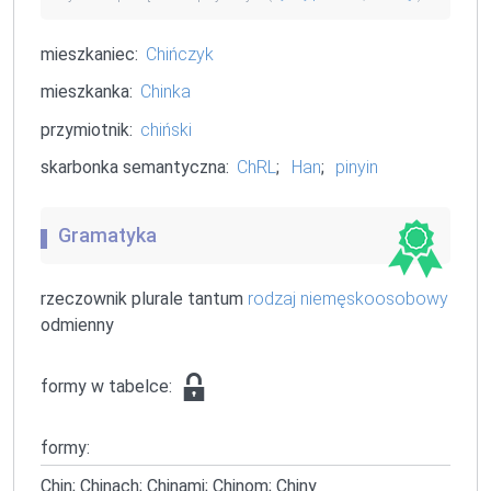
mieszkaniec:
Chińczyk
mieszkanka:
Chinka
przymiotnik:
chiński
skarbonka semantyczna:
ChRL
;
Han
;
pinyin
Gramatyka
rzeczownik plurale tantum
rodzaj niemęskoosobowy
odmienny
formy w tabelce:
formy:
Chin; Chinach; Chinami; Chinom; Chiny