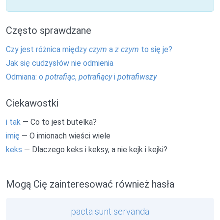
Często sprawdzane
Czy jest różnica między
czym
a
z czym
to się je?
Jak się cudzysłów nie odmienia
Odmiana: o
potrafiąc
,
potrafiący
i
potrafiwszy
Ciekawostki
i tak
— Co to jest butelka?
imię
— O imionach wieści wiele
keks
— Dlaczego keks i keksy, a nie kejk i kejki?
Mogą Cię zainteresować również hasła
pacta sunt servanda