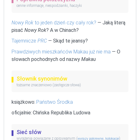
cenne informacje, niespodzianki, haczyki
Nowy Rok
to jeden dzień czy cały rok?
— Jaką literą
pisać
Nowy Rok
? A w Chinach?
Tajemnicze
PRC
— Skąd te jeansy?
Prawdziwych mieszkańców Makau już nie ma
— O
słowach pochodnych od nazwy
Makau
Słownik synonimów
tożsame znaczeniowo (zastępcze słowa)
książkowo:
Państwo Środka
oficjalnie:
Chińska Republika Ludowa
Sieć słów
wyrażenia powiązane z opisywanym (
,
)
wyrazy pokrewne
kolokacje