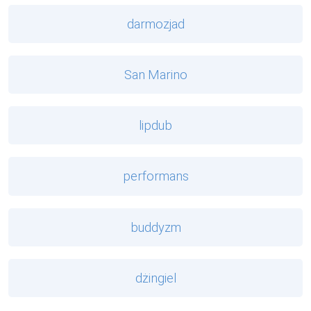
darmozjad
San Marino
lipdub
performans
buddyzm
dżingiel