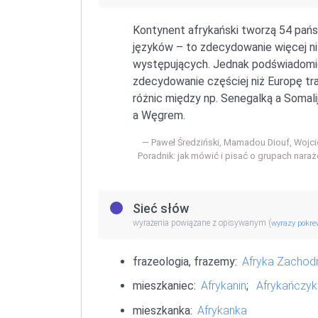
Kontynent afrykański tworzą 54 pańs
języków – to zdecydowanie więcej niż
występujących. Jednak podświadomie
zdecydowanie częściej niż Europę tr
różnic między np. Senegalką a Somal
a Węgrem.
Paweł Średziński, Mamadou Diouf, Wojci
Poradnik: jak mówić i pisać o grupach naraż
Sieć słów
wyrażenia powiązane z opisywanym (
wyrazy pokr
frazeologia, frazemy:
Afryka Zachod
mieszkaniec:
Afrykanin
;
Afrykańczyk
mieszkanka:
Afrykanka