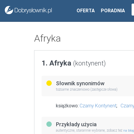
OFERTA
PORADNIA
Afryka
1. Afryka
(kontynent)
Słownik synonimów
tożsame znaczeniowo (zastępcze słowa)
książkowo:
Czarny Kontynent
;
Czarn
Przykłady użycia
autentyczne, starannie wybrane, zobacz też
na blo