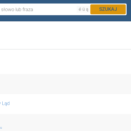
é ü ą
SZUKAJ
y Ląd
gu