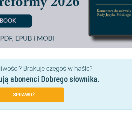
liwości? Brakuje czegoś w haśle?
ują abonenci Dobrego słownika.
SPRAWDŹ