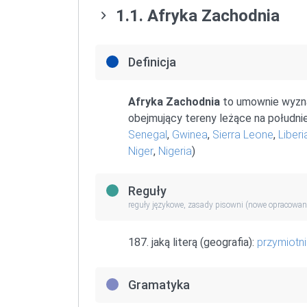
1.1. Afryka Zachodnia
Definicja
Afryka Zachodnia
to umownie wyzna
obejmujący tereny leżące na południ
Senegal
,
Gwinea
,
Sierra Leone
,
Liberi
Niger
,
Nigeria
)
Reguły
reguły językowe, zasady pisowni (nowe opracowan
187. jaką literą (geografia):
przymiotn
Gramatyka