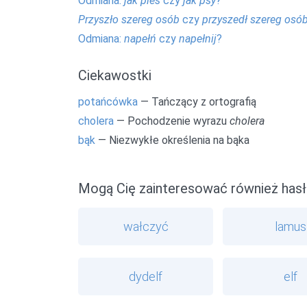
Odmiana:
jak pies
czy
jak psy
?
Przyszło szereg osób
czy
przyszedł szereg osó
Odmiana:
napełń
czy
napełnij
?
Ciekawostki
potańcówka
— Tańczący z ortografią
cholera
— Pochodzenie wyrazu
cholera
bąk
— Niezwykłe określenia na bąka
Mogą Cię zainteresować również hasł
wałczyć
lamus
dydelf
elf