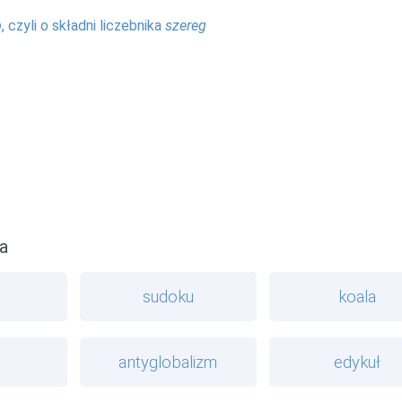
b
, czyli o składni liczebnika
szereg
a
sudoku
koala
antyglobalizm
edykuł