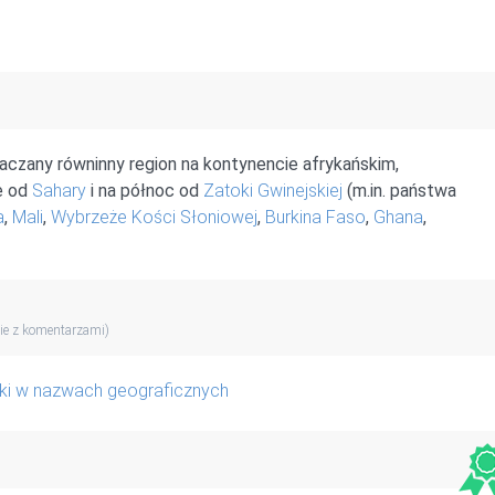
czany równinny region na kontynencie afrykańskim,
e od
Sahary
i na północ od
Zatoki Gwinejskiej
(m.in. państwa
a
,
Mali
,
Wybrzeże Kości Słoniowej
,
Burkina Faso
,
Ghana
,
ie z komentarzami)
iki w nazwach geograficznych