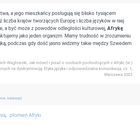
twa, a jego mieszkańcy posługują się blisko tysiącem
 liczba krajów tworzących Europę i liczba języków w niej
, a być może z powodów odległości kulturowej,
Afrykę
aktujemy jako jeden organizm. Mamy trudność w zrozumieniu
ijką, podczas gdy dość jasno widzimy takie między Szwedem
ech Waglowski, Jak mówić i pisać o osobach pochodzących z Afryki, (w:)
onych na dyskryminację. Etyka języka i odpowiedzialna komunikacja, cz. 1,
Warszawa 2022
,
)
ewne
kolokacje
nia
;
płomień Afryki