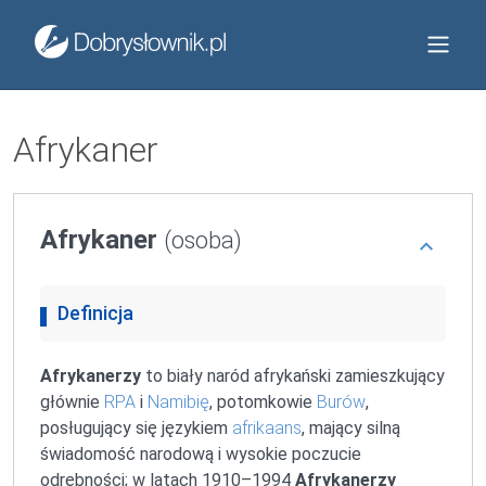
Afrykaner
Afrykaner
(osoba)
Definicja
Afrykanerzy
to biały naród afrykański zamieszkujący
głównie
RPA
i
Namibię
, potomkowie
Burów
,
posługujący się językiem
afrikaans
, mający silną
świadomość narodową i wysokie poczucie
odrębności; w latach 1910–1994
Afrykanerzy