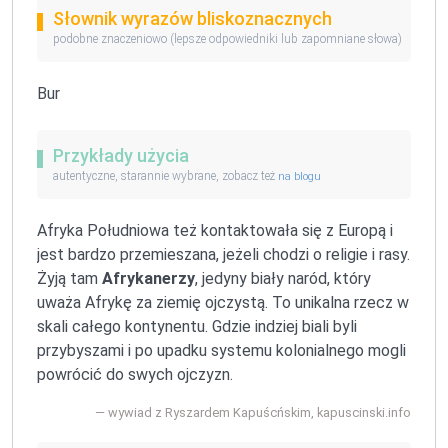
Słownik wyrazów bliskoznacznych
podobne znaczeniowo (lepsze odpowiedniki lub zapomniane słowa)
Bur
Przykłady użycia
autentyczne, starannie wybrane, zobacz też
na blogu
Afryka Południowa też kontaktowała się z Europą i
jest bardzo przemieszana, jeżeli chodzi o religie i rasy.
Żyją tam
Afrykanerzy
, jedyny biały naród, który
uważa Afrykę za ziemię ojczystą. To unikalna rzecz w
skali całego kontynentu. Gdzie indziej biali byli
przybyszami i po upadku systemu kolonialnego mogli
powrócić do swych ojczyzn.
wywiad z Ryszardem Kapuścńskim, kapuscinski.info