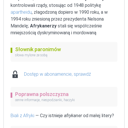
kontrolowali rządy, stosując od 1948 politykę
apartheidu
, złagodzoną dopiero w 1990 roku, a w
1994 roku zniesioną przez prezydenta Nelsona
Mandelę;
Afrykanerzy
stali się współcześnie
mniejszością dyskryminowaną i mordowaną
Słownik paronimów
słowa mylone ze sobą
Dostęp w abonamencie, sprawdź
Poprawna polszczyzna
cenne informacje, niespodzianki, haczyki
Biali z Afryki
— Czy istnieje
afrykaner
od małej litery?