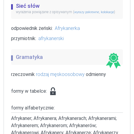
Sieć słów
wyrażenia powiązane z opisywanym (
,
)
wyrazy pokrewne
kolokacje
odpowiednik żeński:
Afrykanerka
przymiotnik:
afrykanerski
Gramatyka
rzeczownik
rodzaj męskoosobowy
odmienny
formy w tabelce:
formy alfabetycznie:
Afrykaner; Afrykanera; Afrykanerach; Afrykanerami;
Afrykanerem; Afrykanerom; Afrykanerów;
Afrykanerowi; Afrykanery; Afrykanerze; Afrykanerzy