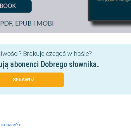
liwości? Brakuje czegoś w haśle?
ują abonenci Dobrego słownika.
SPRAWDŹ
okonany?)