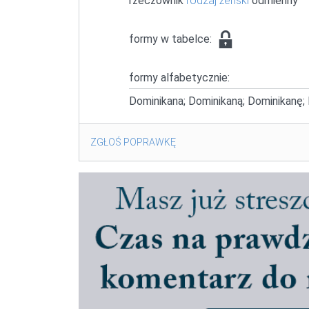
rzeczownik
rodzaj żeński
odmienny
formy w tabelce:
formy alfabetycznie:
Dominikana; Dominikaną; Dominikanę;
ZGŁOŚ POPRAWKĘ