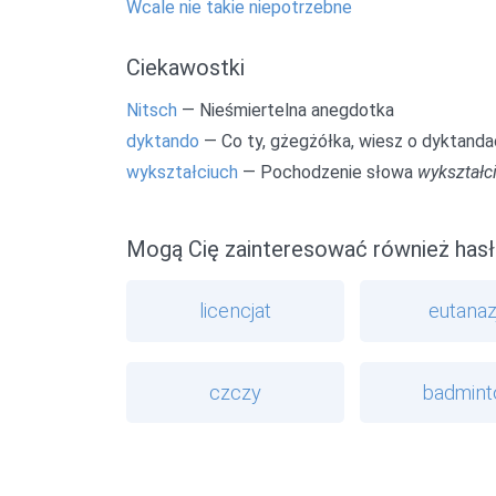
Wcale nie takie niepotrzebne
Ciekawostki
Nitsch
— Nieśmiertelna anegdotka
dyktando
— Co ty, gżegżółka, wiesz o dyktandac
wykształciuch
— Pochodzenie słowa
wykształc
Mogą Cię zainteresować również hasł
licencjat
eutanaz
czczy
badmint