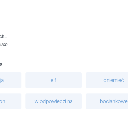
h...
iuch
a
ja
elf
oniemieć
on
w odpowiedzi na
bociankowe