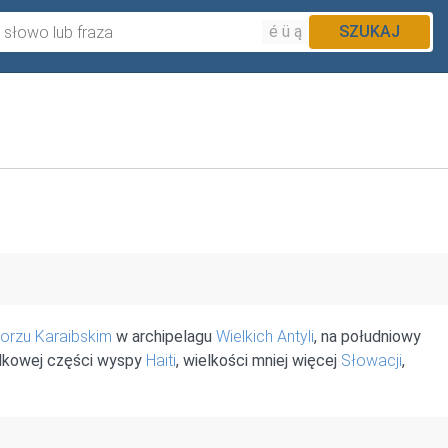
é ü ą
SZUKAJ
orzu Karaibskim
w archipelagu
Wielkich Antyli
, na południowy
rodkowej części wyspy
Haiti
, wielkości mniej więcej
Słowacji
,