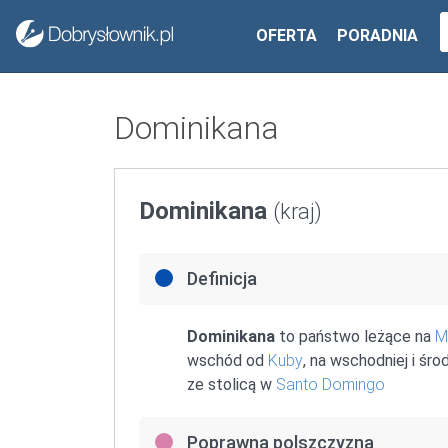
OFERTA
PORADNIA
Dominikana
Dominikana
(kraj)
Definicja
Dominikana
to państwo leżące na
M
wschód od
Kuby
, na wschodniej i ś
ze stolicą w
Santo Domingo
Poprawna polszczyzna