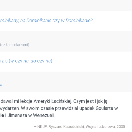
minikany
,
na Dominikanie
czy
w Dominikanie
?
ie z komentarzami)
raju (
w
czy
na
,
do
czy
na
)
gu
wał mi lekcje Ameryki Łacińskiej. Czym jest i jak ją
e wydarzeń. W swoim czasie przewidział upadek Goularta w
ie
i Jimeneza w Wenezueli.
NKJP: Ryszard Kapuściński, Wojna futbolowa, 2005