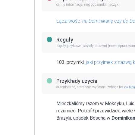
cenne informacje, niespodzianki, haczyki
Łączliwość:
na Dominikanę
czy
do Do
Reguły
reguły językowe, zasady pisowni (nowe opracowan
103. przyimki:
jaki przyimek z nazwą k
Przykłady użycia
autentyczne, starannie wybrane, zobacz też
na blo
Mieszkaliśmy razem w Meksyku, Luis da
rozumieć. Potrafił przewidzieć wiel
Brazylii, upadek Boscha w
Dominikan