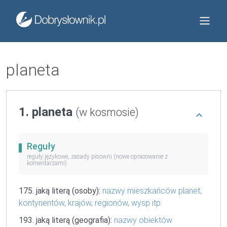
planeta
1. planeta
(w kosmosie)
Reguły
reguły językowe, zasady pisowni (nowe opracowanie z
komentarzami)
175. jaką literą (osoby):
nazwy mieszkańców planet,
kontynentów, krajów, regionów, wysp itp.
193. jaką literą (geografia):
nazwy obiektów