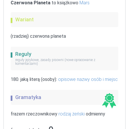
Czerwona Planeta
to książkowo
Mars
Wariant
(rzadziej) czerwona planeta
Reguły
reguły językowe, zasady pisowni (nowe opracowanie z
komentarzami)
180. jaką literą (osoby):
opisowe nazwy osób i miejsc
Gramatyka
frazem rzeczownikowy
rodzaj żeński
odmienny