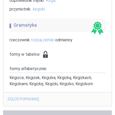
odpowiednik męski:
Kirgiz
przymiotnik:
kirgiski
Gramatyka
rzeczownik
rodzaj żeński
odmienny
formy w tabelce:
formy alfabetycznie:
Kirgizce; Kirgizek; Kirgizka; Kirgizką; Kirgizkach;
Kirgizkami; Kirgizkę; Kirgizki; Kirgizko; Kirgizkom
ZGŁOŚ POPRAWKĘ