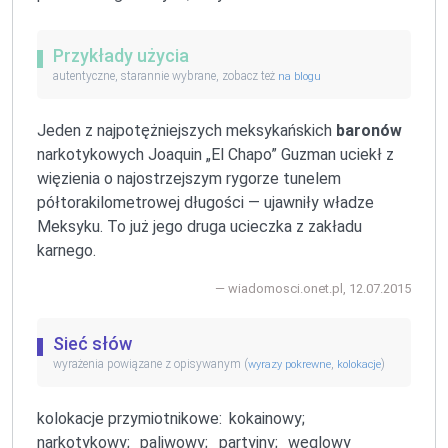
Przykłady użycia
autentyczne, starannie wybrane, zobacz też
na blogu
Jeden z najpotężniejszych meksykańskich
baronów
narkotykowych Joaquin „El Chapo” Guzman uciekł z
więzienia o najostrzejszym rygorze tunelem
półtorakilometrowej długości — ujawniły władze
Meksyku. To już jego druga ucieczka z zakładu
karnego.
wiadomosci.onet.pl, 12.07.2015
Sieć słów
wyrażenia powiązane z opisywanym (
,
)
wyrazy pokrewne
kolokacje
kolokacje przymiotnikowe:
kokainowy;
narkotykowy;
paliwowy;
partyjny;
węglowy