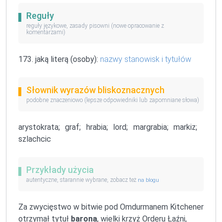
Reguły
reguły językowe, zasady pisowni (nowe opracowanie z
komentarzami)
173. jaką literą (osoby):
nazwy stanowisk i tytułów
Słownik wyrazów bliskoznacznych
podobne znaczeniowo (lepsze odpowiedniki lub zapomniane słowa)
arystokrata;
graf;
hrabia;
lord;
margrabia;
markiz;
szlachcic
Przykłady użycia
autentyczne, starannie wybrane, zobacz też
na blogu
Za zwycięstwo w bitwie pod Omdurmanem Kitchener
otrzymał tytuł
barona
, wielki krzyż Orderu Łaźni,