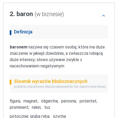
2. baron
(w biznesie)
Definicja
baronem
nazywa się czasem osobę, która ma duże
znaczenie w jakiejś dziedzinie, a zwłaszcza robiącą
duże interesy; słowo używane zwykle z
nacechowaniem negatywnym
Słownik wyrazów bliskoznacznych
podobne znaczeniowo (lepsze odpowiedniki lub zapomniane słowa)
figura;
magnat;
oligarcha;
persona;
potentat;
prominent;
rekin;
tuz
potocznie:
gruba ryba;
szycha