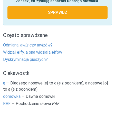
Zobacz, co zyskują abonenci Dobrego słownika.
SPRAWDŹ
Często sprawdzane
Odmiana:
awiz
czy
awizów
?
Widział elfy, a ona widziała elfów
Dyskryminacja pieszych?
Ciekawostki
ą
— Dlaczego nosowe [e] to
ę
(
e
z ogonkiem), a nosowe [o]
to
ą
(
a
z ogonkiem)
domówka
— Dawne domówki
RAF
— Pochodzenie słowa
RAF