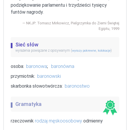
podziękowanie parlamentu i trzydzieści tysięcy
funtów nagrody.
NKJP: Tomasz Mirkowicz, Pielgrzymka do Ziemi Świętej
Egiptu, 1999
Sieć słów
wyrażenia powiązane z opisywanym (
,
)
wyrazy pokrewne
kolokacje
osoba:
baronowa
;
baronówna
przymiotnik:
baronowski
skarbonka słowotwórcza:
baronostwo
Gramatyka
rzeczownik
rodzaj męskoosobowy
odmienny