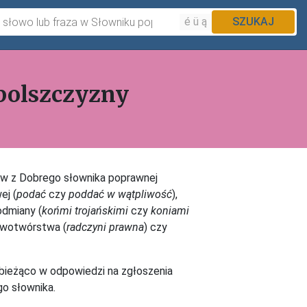
é ü ą
SZUKAJ
polszczyzny
ów z Dobrego słownika poprawnej
ej (
podać
czy
poddać w wątpliwość
),
 odmiany (
końmi trojańskimi
czy
koniami
łowotwórstwa (
radczyni prawna
) czy
 bieżąco w odpowiedzi na zgłoszenia
o słownika.