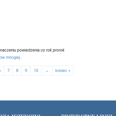
naczeniu powiedzenia
co rok prorok
bie mnogiej...
6
7
8
9
10
→
koniec »