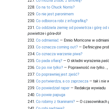
227.
Co można zrobić z umową?
228.
Co na to Chuck Norris?
229.
Co nie jest paronimem
230.
Co odbiorca robi z infografiką?
231.
Co oddziela ziemię od powietrza i górę od 
powietrze
i
góra-dół
232.
Co odmieniać
— Ennio Morricone w odmian
233.
Co oznacza coming out?
— Definicyjne pr
234.
Co oznacza warzenie piwa?
235.
Co pada ofiarą?
— O składni wyrażenia
paść
236.
Co po
nie tylko
?
— Poprawność
nie tylko..., 
237.
Co poprawniej jest zjeść?
238.
Co potwierdza, a co zaprzecza
—
tak
i
nie
w
239.
Co powiedział raper
— Redakcja wywiadu
240.
Co powie papuga
241.
Co robimy z tkaninami?
— O czasownikach
242.
Co robi nadzieja?