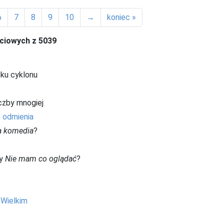
6
7
8
9
10
→
koniec »
ciowych z 5039
ku cyklonu
czby mnogiej
 odmienia
a komedia
?
y
Nie mam co oglądać
?
 Wielkim