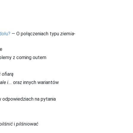
dołu?
— O połączeniach typu
ziemia-
ie
oblemy z coming outem
 ofiarą
ale i...
oraz innych wariantów
 odpowiedziach na pytania
pilśnić
i
pilśniować