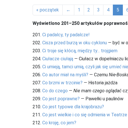
« początek
←
1
2
3
4
5
Wyświetlono 201–250 artykułów poprawnoś
201.
Ci padalcy, ty padalcze!
202.
Cisza przed burzą w oku cyklonu
— być w o
203.
Ci troje się kłócą, między ty... trojgiem
204.
Ciułacze ciułają
— Ciułacz w dopełniaczu li
205.
Ci umieją, tamci umią, czyli jak się
umieć
nie
206.
Co autor miał na myśli?
— Czemu
Nie-Bosk
207.
Co brzmi w trzcinie?
— Historia jażdża
208.
Co do czego
—
Nie mam czego oglądać
cz
209.
Co jest poprawne?
— Pawełki u paulinów
210.
Co jest typowe dla krajobrazu?
211.
Co jest wielkie i co się odmienia w Teatrze
212.
Co kroję, co jem?