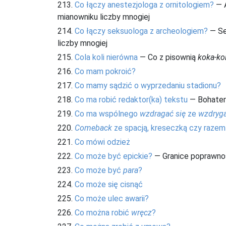
213.
Co łączy anestezjologa z ornitologiem?
— A
mianowniku liczby mnogiej
214.
Co łączy seksuologa z archeologiem?
— Se
liczby mnogiej
215.
Cola koli nierówna
— Co z pisownią
koka-ko
216.
Co mam pokroić?
217.
Co mamy sądzić o wyprzedaniu stadionu?
218.
Co ma robić redaktor(ka) tekstu
— Bohater
219.
Co ma wspólnego
wzdragać się
ze
wzdryga
220.
Comeback
ze spacją, kreseczką czy razem
221.
Co mówi odzież
222.
Co może być epickie?
— Granice poprawnoś
223.
Co może być
para
?
224.
Co może się cisnąć
225.
Co może ulec awarii?
226.
Co można robić
wręcz
?