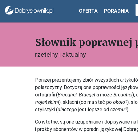
OFERTA
PORADNIA
Słownik poprawnej 
rzetelny i aktualny
Poniżej prezentujemy zbiór wszystkich artykuł
polszczyzny. Dotyczą one poprawności językow
ortografii (
Brueghel
,
Bruegel
a może
Breughel
),
trojańskimi
), składni (co ma stać po
około?
), s
stylistyki (
dlaczego
jest lepsze od
czemu?
).
Co istotne, są one uzupełniane i dopisywane na
i prośby abonentów w poradni językowej Dobreg