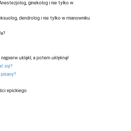
nestezjolog, ginekolog i nie tylko w
ksuolog, dendrolog i nie tylko w mianowniku
la
?
 najpierw
ukląkł
, a potem
uklęknął
ć się
?
 pisany?
ci epickiego