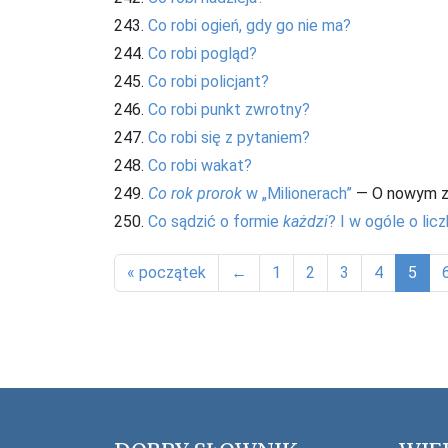
243.
Co robi ogień, gdy go nie ma?
244.
Co robi pogląd?
245.
Co robi policjant?
246.
Co robi punkt zwrotny?
247.
Co robi się z pytaniem?
248.
Co robi wakat?
249.
Co rok prorok
w „Milionerach”
— O nowym z
250.
Co sądzić o formie
każdzi
? I w ogóle o licz
« początek
←
1
2
3
4
5