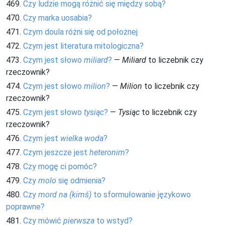
469.
Czy ludzie mogą różnić się między sobą?
470.
Czy marka uosabia?
471.
Czym doula różni się od położnej
472.
Czym jest literatura mitologiczna?
473.
Czym jest słowo
miliard
?
—
Miliard
to liczebnik czy
rzeczownik?
474.
Czym jest słowo
milion
?
—
Milion
to liczebnik czy
rzeczownik?
475.
Czym jest słowo
tysiąc
?
—
Tysiąc
to liczebnik czy
rzeczownik?
476.
Czym jest
wielka woda
?
477.
Czym jeszcze jest
heteronim
?
478.
Czy mogę ci pomóc?
479.
Czy
molo
się odmienia?
480.
Czy
mord na (kimś)
to sformułowanie językowo
poprawne?
481.
Czy mówić
pierwsza
to wstyd?