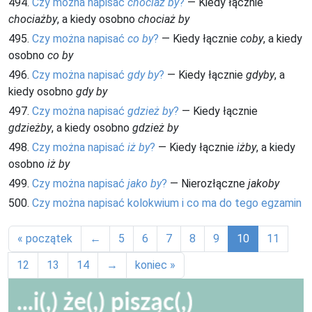
494.
Czy można napisać
chociaż by
?
— Kiedy łącznie
chociażby
, a kiedy osobno
chociaż by
495.
Czy można napisać
co by
?
— Kiedy łącznie
coby
, a kiedy
osobno
co by
496.
Czy można napisać
gdy by
?
— Kiedy łącznie
gdyby
, a
kiedy osobno
gdy by
497.
Czy można napisać
gdzież by
?
— Kiedy łącznie
gdzieżby
, a kiedy osobno
gdzież by
498.
Czy można napisać
iż by
?
— Kiedy łącznie
iżby
, a kiedy
osobno
iż by
499.
Czy można napisać
jako by
?
— Nierozłączne
jakoby
500.
Czy można napisać kolokwium i co ma do tego egzamin
« początek
←
5
6
7
8
9
10
11
12
13
14
→
koniec »