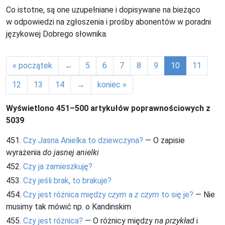
Co istotne, są one uzupełniane i dopisywane na bieżąco
w odpowiedzi na zgłoszenia i prośby abonentów w poradni
językowej Dobrego słownika.
« początek
←
5
6
7
8
9
10
11
12
13
14
→
koniec »
Wyświetlono 451–500 artykułów poprawnościowych z
5039
451.
Czy Jasna Anielka to dziewczyna?
— O zapisie
wyrażenia
do jasnej anielki
452.
Czy ja zamieszkuję?
453.
Czy jeśli brak, to brakuje?
454.
Czy jest różnica między
czym
a
z czym
to się je?
— Nie
musimy tak mówić np. o Kandinskim
455.
Czy jest różnica?
— O różnicy między
na przykład
i