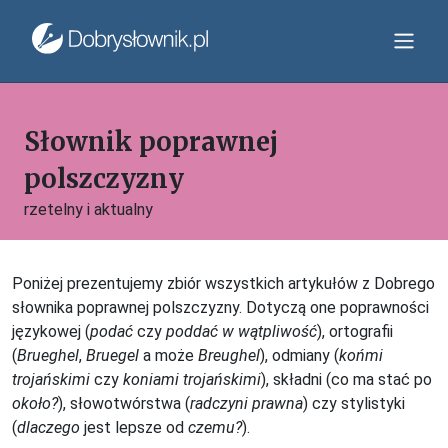
Słownik poprawnej
polszczyzny
rzetelny i aktualny
Poniżej prezentujemy zbiór wszystkich artykułów z Dobrego
słownika poprawnej polszczyzny. Dotyczą one poprawności
językowej (
podać
czy
poddać w wątpliwość
), ortografii
(
Brueghel
,
Bruegel
a może
Breughel
), odmiany (
końmi
trojańskimi
czy
koniami trojańskimi
), składni (co ma stać po
około?
), słowotwórstwa (
radczyni prawna
) czy stylistyki
(
dlaczego
jest lepsze od
czemu?
).