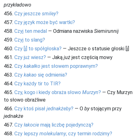
przykładowo
456.
Czy jeszcze
smiley
?
457.
Czy język może być wartki?
458.
Czyj ten medal
— Odmiana nazwiska
Siemirunnij
459.
Czyj to slang?
460.
Czy [j] to spółgłoska?
— Jeszcze o statusie głoski [j]
461.
Czy już wiesz?
— Jaką
już
jest częścią mowy
462.
Czy
kakałko
jest słowem poprawnym?
463.
Czy
kakao
się odmienia?
464.
Czy każdy tir to TIR?
465.
Czy, kogo i kiedy obraża słowo
Murzyn
?
— Czy Murzyn
to słowo obraźliwe
466.
Czy ktoś pisał
jednakżeby
?
— O
by
stojącym przy
jednakże
467.
Czy
łakocie
mają liczbę pojedynczą?
468.
Czy lepszy
molekularny
, czy termin rodzimy?