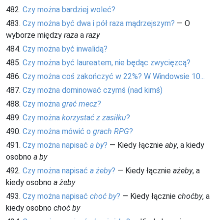
482.
Czy można bardziej woleć?
483.
Czy można być dwa i pół raza mądrzejszym?
— O
wyborze między
raza
a
razy
484.
Czy można być inwalidą?
485.
Czy można być laureatem, nie będąc zwycięzcą?
486.
Czy można coś zakończyć w 22%? W Windowsie 10...
487.
Czy można dominować czymś (nad kimś)
488.
Czy można
grać mecz
?
489.
Czy można
korzystać z zasiłku
?
490.
Czy można mówić o
grach RPG
?
491.
Czy można napisać
a by
?
— Kiedy łącznie
aby
, a kiedy
osobno
a by
492.
Czy można napisać
a żeby
?
— Kiedy łącznie
ażeby
, a
kiedy osobno
a żeby
493.
Czy można napisać
choć by
?
— Kiedy łącznie
choćby
, a
kiedy osobno
choć by