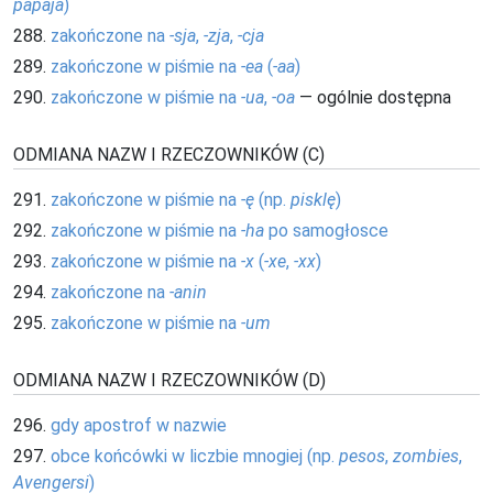
papaja
)
288.
zakończone na
-sja
,
-zja
,
-cja
289.
zakończone w piśmie na
-ea
(
-aa
)
290.
zakończone w piśmie na
-ua
,
-oa
— ogólnie dostępna
ODMIANA NAZW I RZECZOWNIKÓW (C)
291.
zakończone w piśmie na
-ę
(np.
pisklę
)
292.
zakończone w piśmie na
-ha
po samogłosce
293.
zakończone w piśmie na
-x
(
-xe
,
-xx
)
294.
zakończone na
-anin
295.
zakończone w piśmie na
-um
ODMIANA NAZW I RZECZOWNIKÓW (D)
296.
gdy apostrof w nazwie
297.
obce końcówki w liczbie mnogiej (np.
pesos
,
zombies
,
Avengersi
)