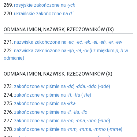
269.
rosyjskie zakończone na
-ych
270.
ukraińskie zakończone na
d´
ODMIANA IMION, NAZWISK, RZECZOWNIKÓW (IX)
271.
nazwiska zakończone na
-ec, -eć, -ek, -el, -eń, -er, -ew
272.
nazwiska zakończone na
-ąb
,
-eł
,
-oł
(i z miękkim
p
,
b
w
odmianie)
ODMIANA IMION, NAZWISK, RZECZOWNIKÓW (X)
273.
zakończone w piśmie na
-dd, -dda, -ddo
(
-dde
)
274.
zakończone w piśmie na
-ff
,
-ffa
(
-ffe
)
275.
zakończone w piśmie na
-kka
276.
zakończone w piśmie na
-łł
,
-łła
,
-łło
277.
zakończone w piśmie na
-nn, -nna, -nno
(
-nne
)
278.
zakończone w piśmie na
-mm, -mma, -mmo
(
-mme
)