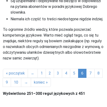
Są uzupełniane i dopisywane na bieżąco w odpowiedzi
na pytania abonentów w poradni językowej Dobrego
słownika.
Niemała ich część to treści niedostępne nigdzie indziej.
To ogromne źródło wiedzy, które pozwala poszerzać
kompetencje językowe. Warto mieć ogląd tego, co się tu
znajduje, niektóre reguły są bowiem zaskakujące (np. reguły
o nazwiskach obcych odmienianych niezgodnie z wymową, o
odczytywaniu ułamków dziesiętnych albo słowotwórstwie
nazw samic zwierząt).
« początek
←
1
2
3
4
5
6
7
8
9
10
→
koniec »
Wyświetlono 251–300 reguł językowych z 451