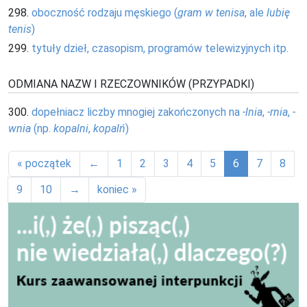
298.
oboczność rodzaju męskiego (
gram w tenisa
, ale
lubię
tenis
)
299.
tytuły dzieł, czasopism, programów telewizyjnych itp.
ODMIANA NAZW I RZECZOWNIKÓW (PRZYPADKI)
300.
dopełniacz liczby mnogiej zakończonych na
-lnia
,
-rnia
,
-
wnia
(np.
kopalni
,
kopalń
)
« początek
←
1
2
3
4
5
6
7
8
9
10
→
koniec »