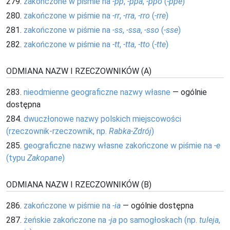
279.
zakończone w piśmie na
-pp
,
-ppa
,
-ppo
(
-ppe
)
280.
zakończone w piśmie na
-rr
,
-rra
,
-rro
(
-rre
)
281.
zakończone w piśmie na
-ss
,
-ssa
,
-sso
(
-sse
)
282.
zakończone w piśmie na
-tt
,
-tta
,
-tto
(
-tte
)
ODMIANA NAZW I RZECZOWNIKÓW (A)
283.
nieodmienne geograficzne nazwy własne
— ogólnie
dostępna
284.
dwuczłonowe nazwy polskich miejscowości
(rzeczownik-rzeczownik, np.
Rabka-Zdrój
)
285.
geograficzne nazwy własne zakończone w piśmie na
-e
(typu
Zakopane
)
ODMIANA NAZW I RZECZOWNIKÓW (B)
286.
zakończone w piśmie na
-ia
— ogólnie dostępna
287.
żeńskie zakończone na
-ja
po samogłoskach (np.
tuleja
,