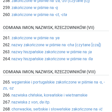
258.
zakończone w piśmie na
-za
,
-zo
(czytane [c])
259.
zakończone w piśmie na
-q
260.
zakończone w piśmie na
-ct
,
-cta
ODMIANA IMION, NAZWISK, RZECZOWNIKÓW (VII)
261.
zakończone w piśmie na
-ya
262.
nazwy zakończone w piśmie na
-cha
(czytane [cza])
263.
nazwy hiszpańskie zakończone w piśmie na
-ja
264.
nazwy hiszpańskie zakończone w piśmie na
-lla
ODMIANA IMION, NAZWISK, RZECZOWNIKÓW (VIII)
265.
węgierskie i portugalskie zakończone w piśmie na
-s
,
-
zs
,
-sz
266.
nazwiska chińskie, koreańskie i wietnamskie
267.
nazwiska z
von
,
da
itp.
268.
chorwackie, serbskie i słoweńskie zakończone na
-ić