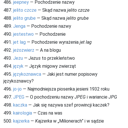
486.
jeepney
— Pochodzenie nazwy
487.
jelito czcze
— Skąd nazwa
jelito czcze
488.
jelito grube
— Skąd nazwa
jelito grube
489.
Jenga
— Pochodzenie nazwy
490.
jestestwo
— Pochodzenie
491.
jet lag
— Pochodzenie wyrażenia
jet lag
492.
jeżozwierz
— A na blogu
493.
Jezu
—
Jezus
to przekleństwo
494.
język
— Język migowy zwierząt
495.
językoznawca
— Jaki jest numer popisowy
językoznawcy?
496.
jo-jo
— Najmodniejsza piosenka jesieni 1932 roku
497.
JPEG
— O pochodzeniu nazwy
JPEG
i wariancie
JPG
498.
kaczka
— Jak się nazywa szef prowincji kaczek?
499.
kairologia
— Czas na was
500.
kajzerka
—
Kajzerka
w „Milionerach” i w sądzie