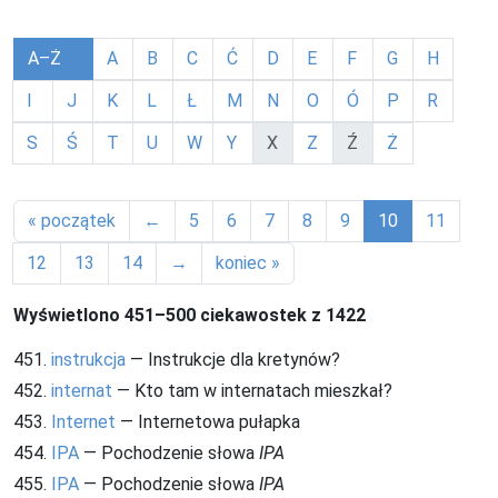
A–Ż
A
B
C
Ć
D
E
F
G
H
I
J
K
L
Ł
M
N
O
Ó
P
R
S
Ś
T
U
W
Y
X
Z
Ź
Ż
« początek
←
5
6
7
8
9
10
11
12
13
14
→
koniec »
Wyświetlono 451–500 ciekawostek z 1422
451.
instrukcja
— Instrukcje dla kretynów?
452.
internat
— Kto tam w internatach mieszkał?
453.
Internet
— Internetowa pułapka
454.
IPA
— Pochodzenie słowa
IPA
455.
IPA
— Pochodzenie słowa
IPA