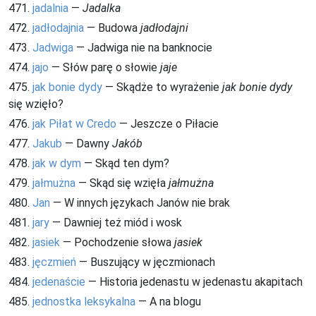
471.
jadalnia
—
Jadalka
472.
jadłodajnia
— Budowa
jadłodajni
473.
Jadwiga
— Jadwiga nie na banknocie
474.
jajo
— Słów parę o słowie
jaje
475.
jak bonie dydy
— Skądże to wyrażenie
jak bonie dydy
się wzięło?
476.
jak Piłat w Credo
— Jeszcze o Piłacie
477.
Jakub
— Dawny
Jakób
478.
jak w dym
— Skąd ten dym?
479.
jałmużna
— Skąd się wzięła
jałmużna
480.
Jan
— W innych językach Janów nie brak
481.
jary
— Dawniej też miód i wosk
482.
jasiek
— Pochodzenie słowa
jasiek
483.
jęczmień
— Buszujący w jęczmionach
484.
jedenaście
— Historia jedenastu w jedenastu akapitach
485.
jednostka leksykalna
— A na blogu