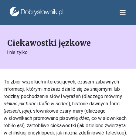
Ciekawostki jęzkowe
i nie tylko
To zbiór wszelkich interesujących, czasem zabawnych
informacji, którymi możesz dzielić się ze znajomymi lub
rodziną: pochodzenie słów i wyrażeń (dlaczego mówimy
płakać jak bóbr
i
trafić w sedno
), historie dawnych form
(
leciech
,
jaje
), słownikowe czary-mary (dlaczego
w słownikach promowano pisownię
dżez
, co w słownikach
robiło
ęsi
), żartobliwe ciekawostki (jak dzielono zwierzęta
w chińskiej encyklopedii, jak można zdefiniować teleskop).