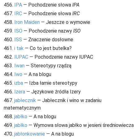
456.
IPA
— Pochodzenie słowa
IPA
457.
IRC
— Pochodzenie słowa
IRC
458.
Iron Maiden
— Jeszcze o wymowie
459.
ISO
— Pochodzenie nazwy
ISO
460.
ISS
— Znaczenie dosłowne
461.
i tak
— Co to jest butelka?
462.
IUPAC
— Pochodzenie nazwy IUPAC
463.
Iwan
— Stereotypy rządzą
464.
Iwo
— A na blogu
465.
izba
— Izba łamie stereotypy
466.
Izera
— Językowe źródła Izery
467.
jabłecznik
— Jabłecznik i wino w zadaniu
matematycznym
468.
jabłko
— A na blogu
469.
jabłko
— Wymowa słowa jabłko w jesieni średniowiecza
470.
jabłonkowanie
— A na blogu