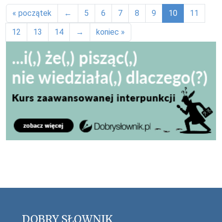
« początek
←
5
6
7
8
9
10
11
12
13
14
→
koniec »
DOBRY SŁOWNIK