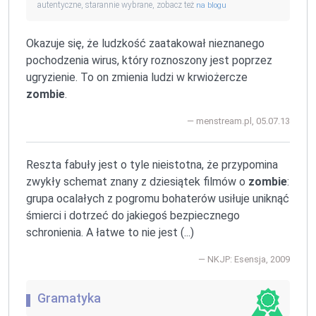
autentyczne, starannie wybrane, zobacz też
na blogu
Okazuje się, że ludzkość zaatakował nieznanego
pochodzenia wirus, który roznoszony jest poprzez
ugryzienie. To on zmienia ludzi w krwiożercze
zombie
.
menstream.pl, 05.07.13
Reszta fabuły jest o tyle nieistotna, że przypomina
zwykły schemat znany z dziesiątek filmów o
zombie
:
grupa ocalałych z pogromu bohaterów usiłuje uniknąć
śmierci i dotrzeć do jakiegoś bezpiecznego
schronienia. A łatwe to nie jest (...)
NKJP: Esensja, 2009
Gramatyka