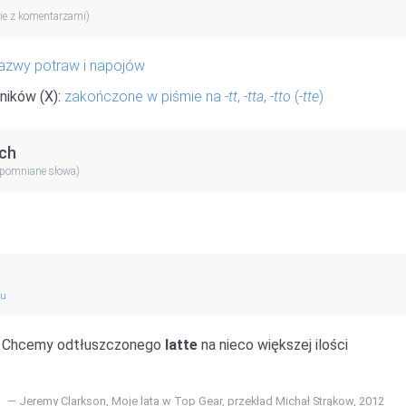
ie z komentarzami)
azwy potraw i napojów
ników (X):
zakończone w piśmie na
-tt
,
-tta
,
-tto
(
-tte
)
ch
apomniane słowa)
gu
ki. Chcemy odtłuszczonego
latte
na nieco większej ilości
Jeremy Clarkson, Moje lata w Top Gear, przekład Michał Strąkow, 2012