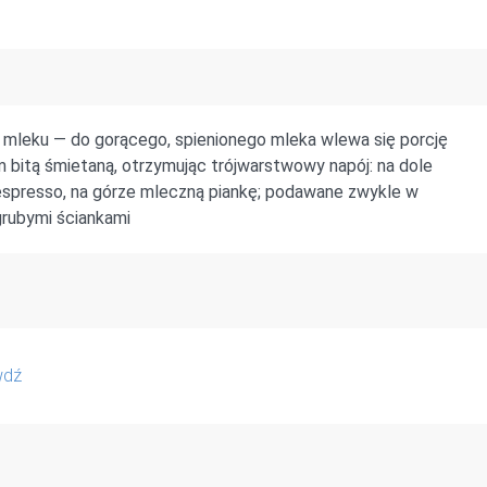
 mleku — do gorącego, spienionego mleka wlewa się porcję
m bitą śmietaną, otrzymując trójwarstwowy napój: na dole
espresso, na górze mleczną piankę; podawane zwykle w
grubymi ściankami
wdź