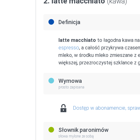
2. latte macchiato
(kawa)
Definicja
latte macchiato
to łagodna kawa na
espresso
, a całość przykrywa czase
mleko, w środku mleko zmieszane z 
większej, przezroczystej szklance z 
Wymowa
prosto zapisana
Dostęp w abonamencie, spra
Słownik paronimów
słowa mylone ze sobą