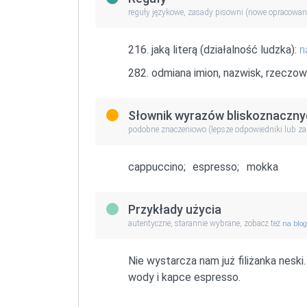
reguły językowe, zasady pisowni (nowe opracowan
216. jaką literą (działalność ludzka):
n
282. odmiana imion, nazwisk, rzeczow
Słownik wyrazów bliskoznaczny
podobne znaczeniowo (lepsze odpowiedniki lub z
cappuccino;
espresso;
mokka
Przykłady użycia
autentyczne, starannie wybrane, zobacz też
na blo
Nie wystarcza nam już filiżanka nes
wody i kapce espresso.