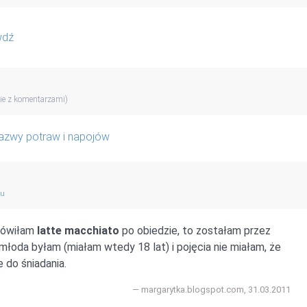
wdź
ie z komentarzami)
azwy potraw i napojów
gu
amówiłam
latte macchiato
po obiedzie, to zostałam przez
 młoda byłam (miałam wtedy 18 lat) i pojęcia nie miałam, że
e do śniadania.
margarytka.blogspot.com, 31.03.2011