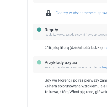
Dostęp w abonamencie, spra
Reguły
reguły językowe, zasady pisowni (nowe opracowan
216. jaką literą (działalność ludzka):
n
Przykłady użycia
autentyczne, starannie wybrane, zobacz też
na blo
Gdy we Florencji po raz pierwszy z
kelnera spiorunowana wzrokiem... ale
to kawa, którą Włosi piją rano, główni