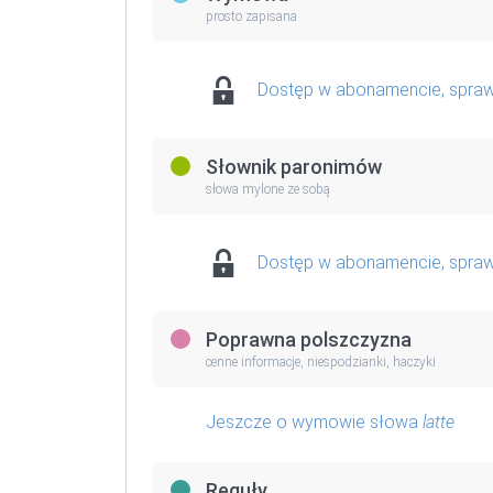
prosto zapisana
Dostęp w abonamencie, spra
Słownik paronimów
słowa mylone ze sobą
Dostęp w abonamencie, spra
Poprawna polszczyzna
cenne informacje, niespodzianki, haczyki
Jeszcze o wymowie słowa
latte
Reguły