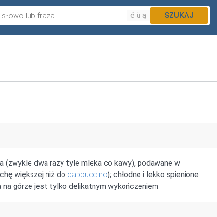
é ü ą
SZUKAJ
ka (zwykle dwa razy tyle mleka co kawy), podawane w
rochę większej niż do
cappuccino
); chłodne i lekko spienione
a na górze jest tylko delikatnym wykończeniem