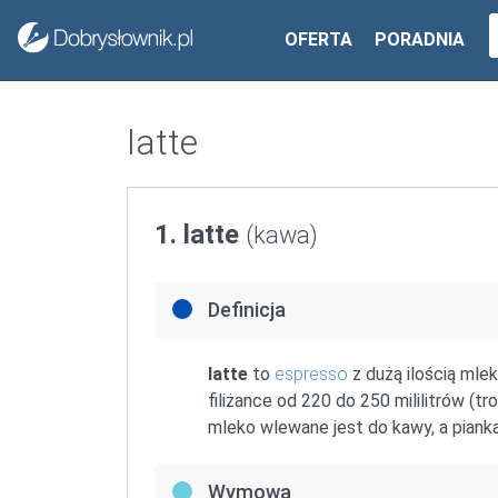
OFERTA
PORADNIA
latte
1. latte
(kawa)
Definicja
latte
to
espresso
z dużą ilością mle
filiżance od 220 do 250 mililitrów (t
mleko wlewane jest do kawy, a piank
Wymowa