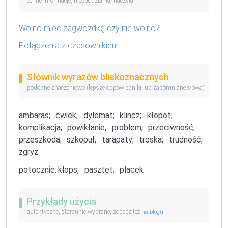
cenne informacje, niespodzianki, haczyki
Wolno mieć zagwozdkę czy nie wolno?
Połączenia z czasownikiem
Słownik wyrazów bliskoznacznych
podobne znaczeniowo (lepsze odpowiedniki lub zapomniane słowa)
ambaras;
ćwiek;
dylemat;
klincz;
kłopot;
komplikacja;
powikłanie;
problem;
przeciwność;
przeszkoda;
szkopuł;
tarapaty;
troska;
trudność;
zgryz
potocznie:
klops;
pasztet;
placek
Przykłady użycia
autentyczne, starannie wybrane, zobacz też
na blogu