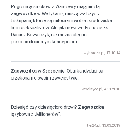
Pogromcy smoków z Warszawy mają niezłą
zagwozdkę
w Watykanie, muszą walczyć z
biskupami, którzy są miłosierni wobec środowiska
homoseksualistów. Ale jak mówi we Frondzie ks.
Dariusz Kowalczyk, nie można ulegać
pseudomiłosiernym koncepcjom.
wyborcza.pl, 17.10.14
Zagwozdka
w Szczecinie. Obaj kandydaci są
przekonani o swoim zwycięstwie.
wpolityce.pl, 4.11.2018
Dziesięć czy dziesięcioro drzwi?
Zagwozdka
językowa z „Milionerów”.
tvn24.pl, 13.03.2019