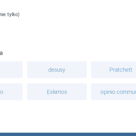
ie tylko)
a
desusy
Pratchett
io
Eskimos
opinio commun