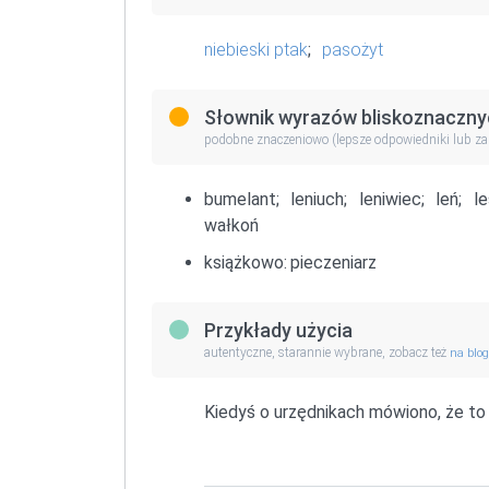
niebieski ptak
;
pasożyt
Słownik wyrazów bliskoznaczny
podobne znaczeniowo (lepsze odpowiedniki lub z
bumelant;
leniuch;
leniwiec;
leń;
le
wałkoń
książkowo:
pieczeniarz
Przykłady użycia
autentyczne, starannie wybrane, zobacz też
na blo
Kiedyś o urzędnikach mówiono, że t