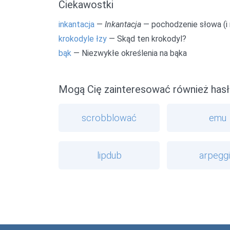
Ciekawostki
inkantacja
—
Inkantacja
— pochodzenie słowa (i n
krokodyle łzy
— Skąd ten krokodyl?
bąk
— Niezwykłe określenia na bąka
Mogą Cię zainteresować również hasł
scrobblować
emu
lipdub
arpegg