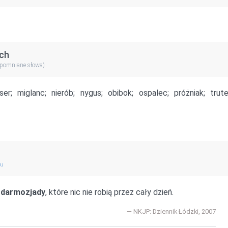
ch
apomniane słowa)
ser;
miglanc;
nierób;
nygus;
obibok;
ospalec;
próżniak;
trute
gu
o
darmozjady
, które nic nie robią przez cały dzień.
NKJP: Dziennik Łódzki, 2007