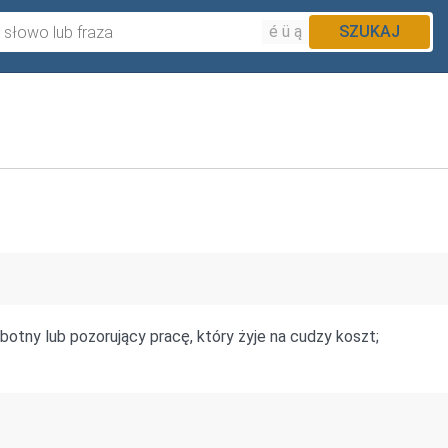
é ü ą
SZUKAJ
botny lub pozorujący pracę, który żyje na cudzy koszt;