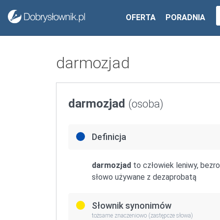
OFERTA
PORADNIA
darmozjad
darmozjad
(osoba)
Definicja
darmozjad
to człowiek leniwy, bezro
słowo używane z dezaprobatą
Słownik synonimów
tożsame znaczeniowo (zastępcze słowa)