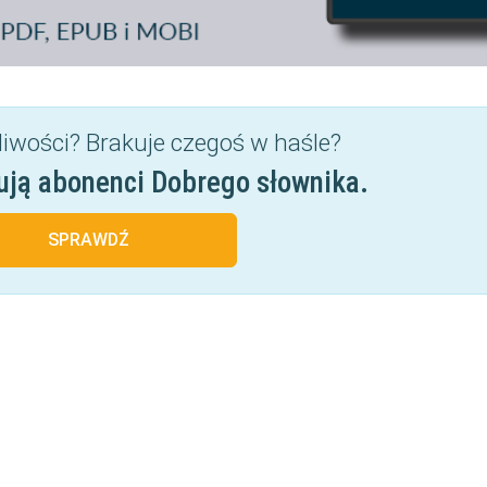
liwości? Brakuje czegoś w haśle?
ują abonenci Dobrego słownika.
SPRAWDŹ