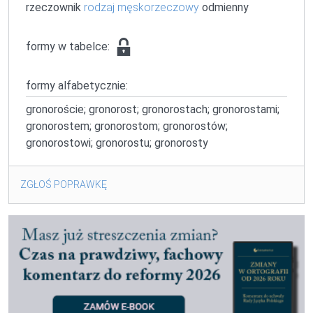
rzeczownik
rodzaj męskorzeczowy
odmienny
formy w tabelce:
formy alfabetycznie:
gronoroście; gronorost; gronorostach; gronorostami;
gronorostem; gronorostom; gronorostów;
gronorostowi; gronorostu; gronorosty
ZGŁOŚ POPRAWKĘ