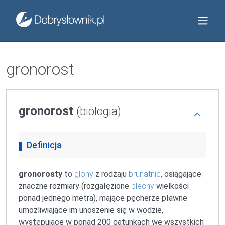
gronorost
gronorost
(biologia)
Definicja
gronorosty
to
glony
z rodzaju
brunatnic
, osiągające
znaczne rozmiary (rozgałęzione
plechy
wielkości
ponad jednego metra), mające pęcherze pławne
umożliwiające im unoszenie się w wodzie,
występujące w ponad 200 gatunkach we wszystkich