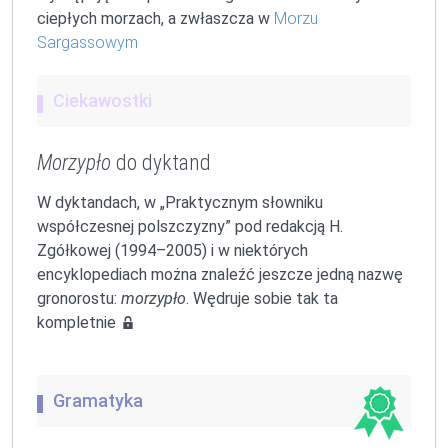
ciepłych morzach, a zwłaszcza w
Morzu
Sargassowym
Ciekawostki
Morzypło
do dyktand
W dyktandach, w „Praktycznym słowniku
współczesnej polszczyzny” pod redakcją H.
Zgółkowej (1994–2005) i w niektórych
encyklopediach można znaleźć jeszcze jedną nazwę
gronorostu:
morzypło
. Wędruje sobie tak ta
kompletnie
Gramatyka