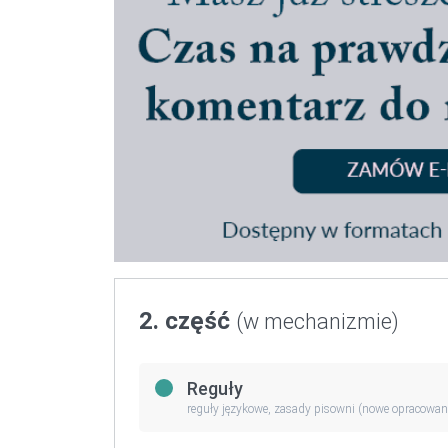
2. część
(w mechanizmie)
Reguły
reguły językowe, zasady pisowni (nowe opracowan