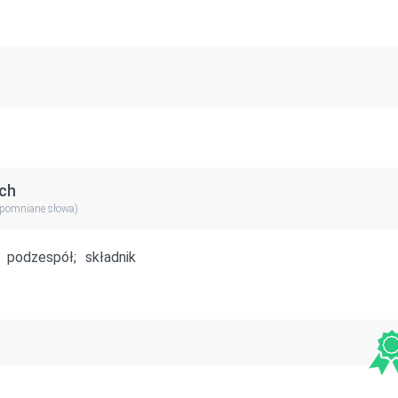
ch
apomniane słowa)
podzespół;
składnik