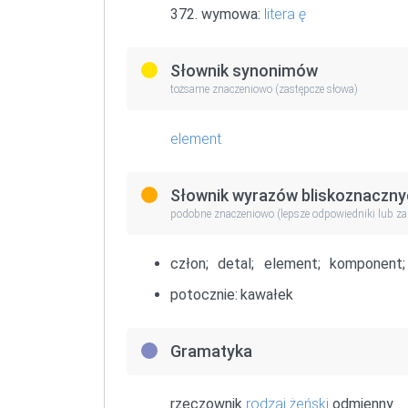
372. wymowa:
litera
ę
Słownik synonimów
tożsame znaczeniowo (zastępcze słowa)
element
Słownik wyrazów bliskoznaczny
podobne znaczeniowo (lepsze odpowiedniki lub z
człon;
detal;
element;
komponent;
potocznie:
kawałek
Gramatyka
rzeczownik
rodzaj żeński
odmienny