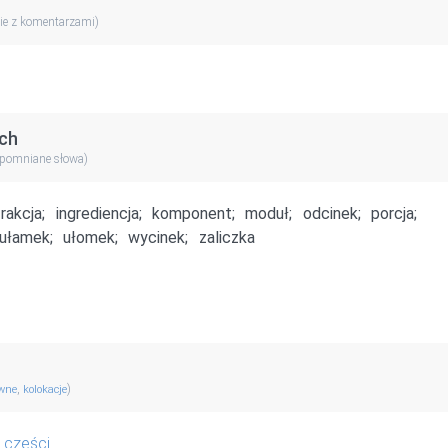
ie z komentarzami)
ch
apomniane słowa)
frakcja;
ingrediencja;
komponent;
moduł;
odcinek;
porcja;
ułamek;
ułomek;
wycinek;
zaliczka
,
)
ewne
kolokacje
 części