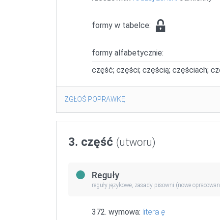
formy w tabelce:
formy alfabetycznie:
część; części; częścią; częściach; c
ZGŁOŚ POPRAWKĘ
3. część
(utworu)
Reguły
reguły językowe, zasady pisowni (nowe opracowan
372. wymowa:
litera
ę