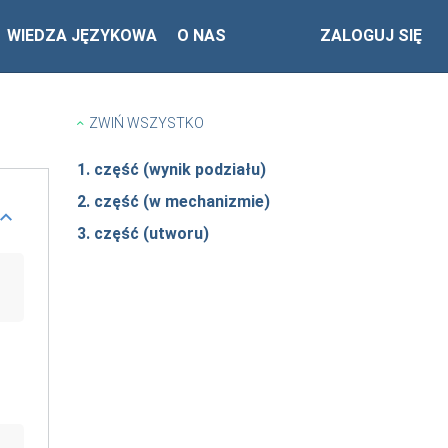
WIEDZA JĘZYKOWA
O NAS
ZALOGUJ SIĘ
ZWIŃ WSZYSTKO
1. część (wynik podziału)
2. część (w mechanizmie)
3. część (utworu)