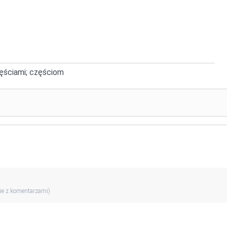
zęściami; częściom
ie z komentarzami)