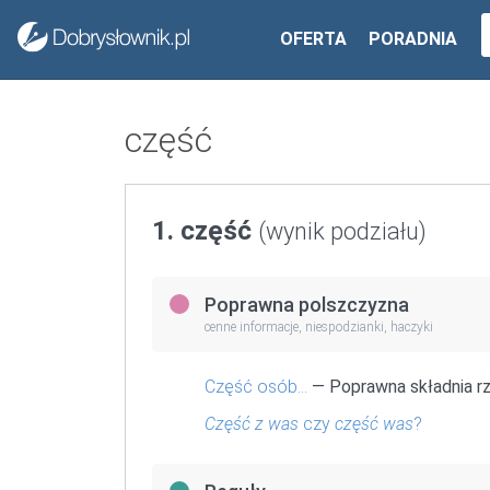
OFERTA
PORADNIA
część
1. część
(wynik podziału)
Poprawna polszczyzna
cenne informacje, niespodzianki, haczyki
Część osób…
— Poprawna składnia r
Część z was
czy
część was
?