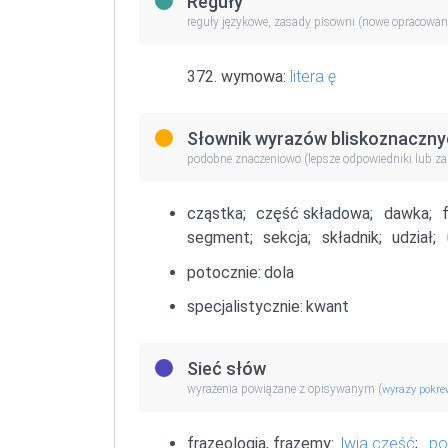
Reguły
reguły językowe, zasady pisowni (nowe opracowan
372. wymowa:
litera
ę
Słownik wyrazów bliskoznaczny
podobne znaczeniowo (lepsze odpowiedniki lub z
cząstka;
część składowa;
dawka;
segment;
sekcja;
składnik;
udział;
potocznie:
dola
specjalistycznie:
kwant
Sieć słów
wyrażenia powiązane z opisywanym (
wyrazy pokr
frazeologia, frazemy:
lwia część
;
po