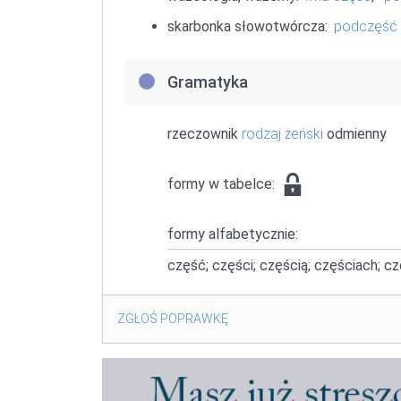
skarbonka słowotwórcza:
podczęść
Gramatyka
rzeczownik
rodzaj żeński
odmienny
formy w tabelce:
formy alfabetycznie:
część; części; częścią; częściach; c
ZGŁOŚ POPRAWKĘ