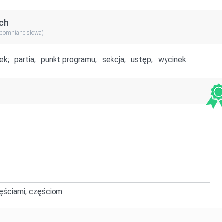
ch
apomniane słowa)
ek;
partia;
punkt programu;
sekcja;
ustęp;
wycinek
zęściami; częściom