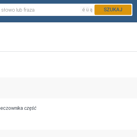
é ü ą
SZUKAJ
zeczownika
część