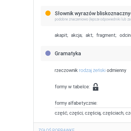
Słownik wyrazów bliskoznaczny
podobne znaczeniowo (lepsze odpowiedniki lub z
akapit;
akcja;
akt;
fragment;
odcin
Gramatyka
rzeczownik
rodzaj żeński
odmienny
formy w tabelce:
formy alfabetycznie:
część; części; częścią; częściach; c
ZGŁOŚ POPRAWKĘ