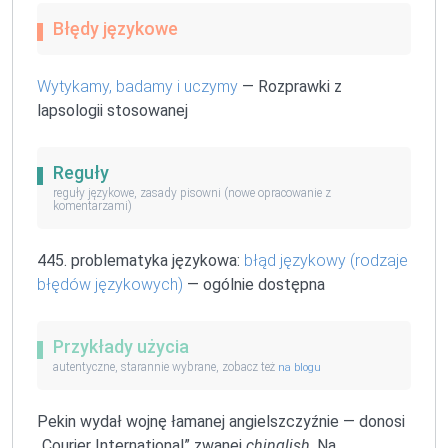
Błędy językowe
Wytykamy, badamy i uczymy
— Rozprawki z
lapsologii stosowanej
Reguły
reguły językowe, zasady pisowni (nowe opracowanie z
komentarzami)
445. problematyka językowa:
błąd językowy (rodzaje
błędów językowych)
— ogólnie dostępna
Przykłady użycia
autentyczne, starannie wybrane, zobacz też
na blogu
Pekin wydał wojnę łamanej angielszczyźnie — donosi
„Courier International” zwanej
chinglish
. Na