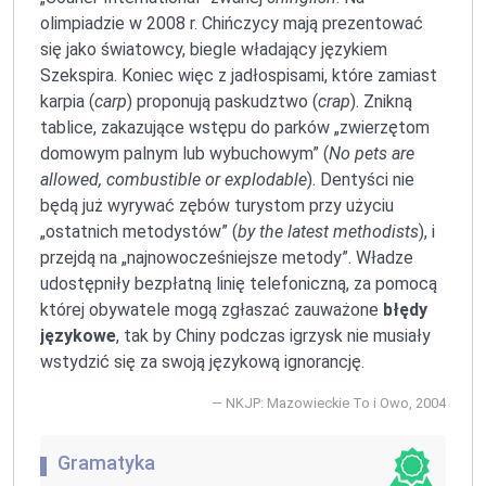
olimpiadzie w 2008 r. Chińczycy mają prezentować
się jako światowcy, biegle władający językiem
Szekspira. Koniec więc z jadłospisami, które zamiast
karpia (
carp
) proponują paskudztwo (
crap
). Znikną
tablice, zakazujące wstępu do parków „zwierzętom
domowym palnym lub wybuchowym” (
No pets are
allowed, combustible or explodable
). Dentyści nie
będą już wyrywać zębów turystom przy użyciu
„ostatnich metodystów” (
by the latest methodists
), i
przejdą na „najnowocześniejsze metody”. Władze
udostępniły bezpłatną linię telefoniczną, za pomocą
której obywatele mogą zgłaszać zauważone
błędy
językowe
, tak by Chiny podczas igrzysk nie musiały
wstydzić się za swoją językową ignorancję.
NKJP: Mazowieckie To i Owo, 2004
Gramatyka