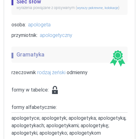
Sieć słów
wyrażenia powiązane z opisywanym (
,
)
wyrazy pokrewne
kolokacje
osoba:
apologeta
przymiotnik:
apologetyczny
Gramatyka
rzeczownik
rodzaj żeński
odmienny
formy w tabelce:
formy alfabetycznie:
apologetyce; apologetyk; apologetyka; apologetyką;
apologetykach; apologetykami; apologetykę;
apologetyki; apologetyko; apologetykom