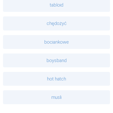
tabloid
chędożyć
bociankowe
boysband
hot hatch
musli