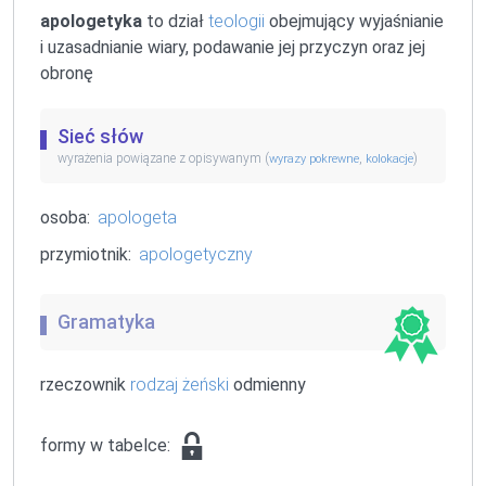
apologetyka
to dział
teologii
obejmujący wyjaśnianie
i uzasadnianie wiary, podawanie jej przyczyn oraz jej
obronę
Sieć słów
wyrażenia powiązane z opisywanym (
,
)
wyrazy pokrewne
kolokacje
osoba:
apologeta
przymiotnik:
apologetyczny
Gramatyka
rzeczownik
rodzaj żeński
odmienny
formy w tabelce: