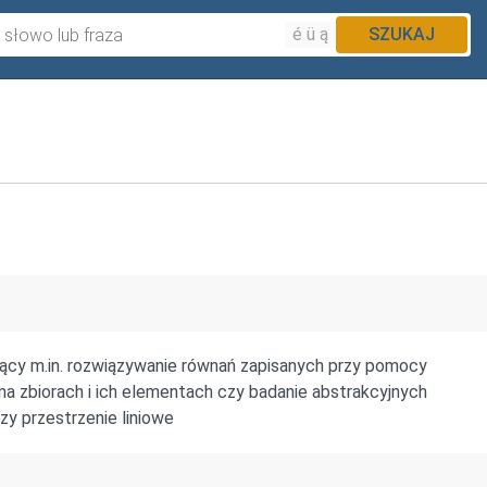
é ü ą
SZUKAJ
ący m.in. rozwiązywanie równań zapisanych przy pomocy
 na zbiorach i ich elementach czy badanie abstrakcyjnych
czy przestrzenie liniowe