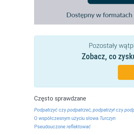
Pozostały wątp
Zobacz, co zysk
Często sprawdzane
Podpatrzyć
czy
podpatrzeć
,
podpatrzył
czy
podp
O współczesnym użyciu słowa
Turczyn
Pseudouczone
reflektować