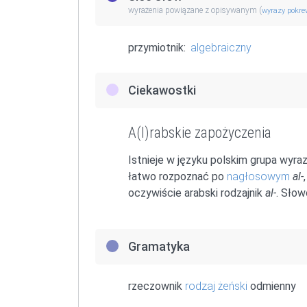
wyrażenia powiązane z opisywanym (
wyrazy pokr
przymiotnik:
algebraiczny
Ciekawostki
A(l)rabskie zapożyczenia
Istnieje w języku polskim grupa wyra
łatwo rozpoznać po
nagłosowym
al-
oczywiście arabski rodzajnik
al-
. Sło
Gramatyka
rzeczownik
rodzaj żeński
odmienny