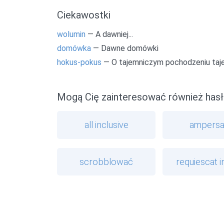
Ciekawostki
wolumin
— A dawniej...
domówka
— Dawne domówki
hokus-pokus
— O tajemniczym pochodzeniu ta
Mogą Cię zainteresować również hasł
all inclusive
ampers
scrobblować
requiescat i