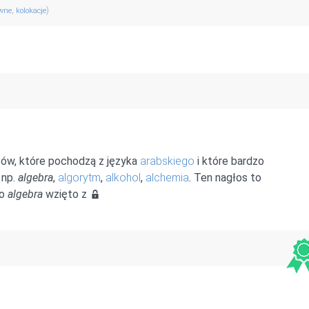
,
)
ewne
kolokacje
zów, które pochodzą z języka
arabskiego
i które bardzo
, np.
algebra
,
algorytm
,
alkohol
,
alchemia
. Ten nagłos to
wo
algebra
wzięto z