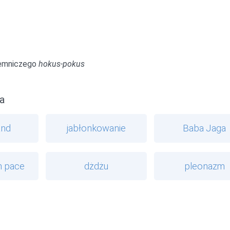
jemniczego
hokus-pokus
a
and
jabłonkowanie
Baba Jaga
n pace
dżdżu
pleonazm