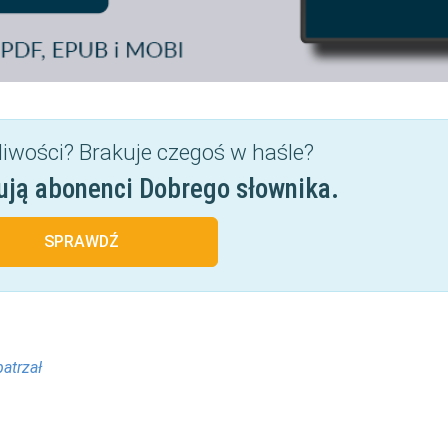
liwości? Brakuje czegoś w haśle?
ują abonenci Dobrego słownika.
SPRAWDŹ
atrzał