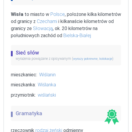
Wisła
to miasto w
Polsce
, położone kilka kilometrów
od granicy z
Czechami
i kilkanaście kilometrów od
granicy ze
Słowacją
, ok. 20 kilometrów na
południowych zachód od
Bielska-Białej
Sieć słów
wyrażenia powiązane z opisywanym (
,
)
wyrazy pokrewne
kolokacje
mieszkaniec:
Wiślanin
mieszkanka:
Wiślanka
przymiotnik:
wiślański
Gramatyka
rzeczownik
rodzaj żeński
odmienny