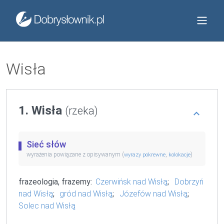
Wisła
1. Wisła
(rzeka)
Sieć słów
wyrażenia powiązane z opisywanym (
,
)
wyrazy pokrewne
kolokacje
frazeologia, frazemy:
Czerwińsk nad Wisłą
;
Dobrzyń
nad Wisłą
;
gród nad Wisłą
;
Józefów nad Wisłą
;
Solec nad Wisłą