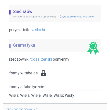
Sieć słów
wyrażenia powiązane z opisywanym (
,
)
wyrazy pokrewne
kolokacje
przymiotnik:
wiślacki
Gramatyka
rzeczownik
rodzaj żeński
odmienny
formy w tabelce:
formy alfabetycznie:
Wisła; Wisłą; Wisłę; Wiśle; Wisło; Wisły
ZGŁOŚ POPRAWKĘ