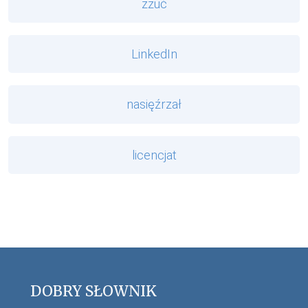
zzuć
LinkedIn
nasięźrzał
licencjat
DOBRY SŁOWNIK