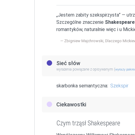
„Jestem zabity szekspirzysta” — utrz
Szczególne znaczenie
Shakespeare
romantyków, naturalnie więc i u Mic
Zbigniew Majchrowski, Dlaczego Mickiew
Sieć słów
wyrażenia powiązane z opisywanym (
wyrazy pokr
skarbonka semantyczna:
Szekspir
Ciekawostki
Czym trząsł Shakespeare