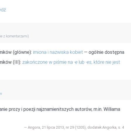
wdź
ie z komentarzami)
wników (główne):
imiona i nazwiska kobiet
— ogólnie dostępna
ików (III):
zakończone w piśmie na
-e
lub
-es
, które nie jest
gu
nie prozy i poezji najznamienitszych autorów, m.in. Williama
Angora, 21 lipca 2013, nr 29 (1205), dodatek Angorka, s. 4