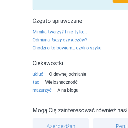
Często sprawdzane
Mimika twarzy? I nie tylko...
Odmiana:
kiczy
czy
kiczów
?
Chodzi o to bowiem... czyli o szyku
Ciekawostki
ukłuć
— O dawnej odmianie
tao
— Wieloznaczność
mazurzyć
— A na blogu
Mogą Cię zainteresować również hasł
Azerbejdżan
Peru