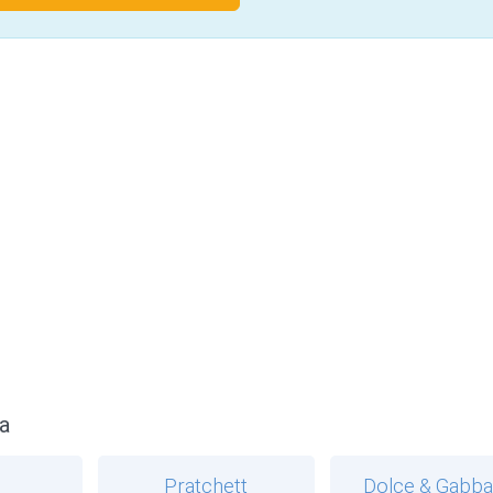
a
Pratchett
Dolce & Gabb