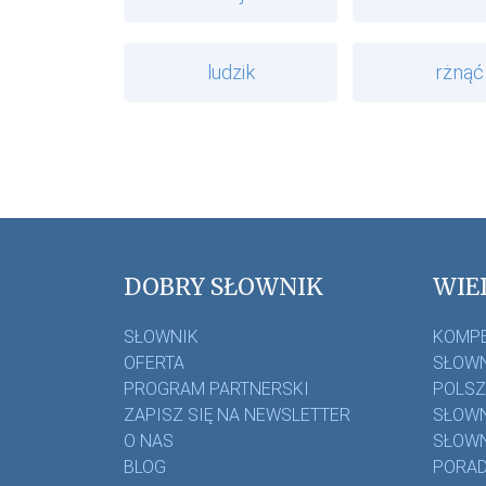
ludzik
rżnąć
DOBRY SŁOWNIK
WIE
SŁOWNIK
KOMP
OFERTA
SŁOWN
PROGRAM PARTNERSKI
POLS
ZAPISZ SIĘ NA NEWSLETTER
SŁOWN
O NAS
SŁOWN
BLOG
PORAD