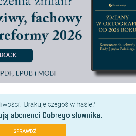
liwości? Brakuje czegoś w haśle?
ują abonenci Dobrego słownika.
SPRAWDŹ