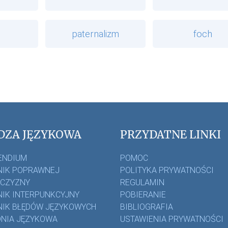
paternalizm
foch
DZA JĘZYKOWA
PRZYDATNE LINKI
ENDIUM
POMOC
IK POPRAWNEJ
POLITYKA PRYWATNOŚCI
ZCZYZNY
REGULAMIN
IK INTERPUNKCYJNY
POBIERANIE
IK BŁĘDÓW JĘZYKOWYCH
BIBLIOGRAFIA
NIA JĘZYKOWA
USTAWIENIA PRYWATNOŚCI