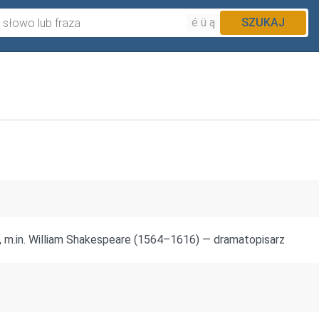
é ü ą
SZUKAJ
, m.in. William Shakespeare (1564–1616) — dramatopisarz