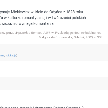
ymuje Mickiewicz w liście do Odyńca z 1828 roku.
’a
w kulturze romantycznej i w twórczości polskich
kiewicza, nie wymaga komentarza.
icz porzucił przekład
Romea i Julii
?, w: Przekładając nieprzekładalne, red.
Małgorzata Ogonowska, Gdańsk, 2000, s. 308
,
)
ewne
kolokacje