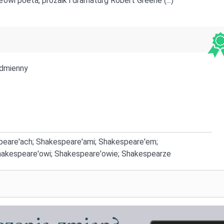
wi poeta, prozaik i dramaturg Robert Greene (...)
dmienny
peare'ach; Shakespeare'ami; Shakespeare'em;
akespeare'owi; Shakespeare'owie; Shakespearze