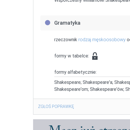
Współczesny Williamowi Shakespeare’o
Gramatyka
rzeczownik
rodzaj męskoosobowy
o
formy w tabelce:
formy alfabetycznie:
Shakespeare; Shakespeare'a; Shakes
Shakespeare'om; Shakespeare'ów; Sh
ZGŁOŚ POPRAWKĘ