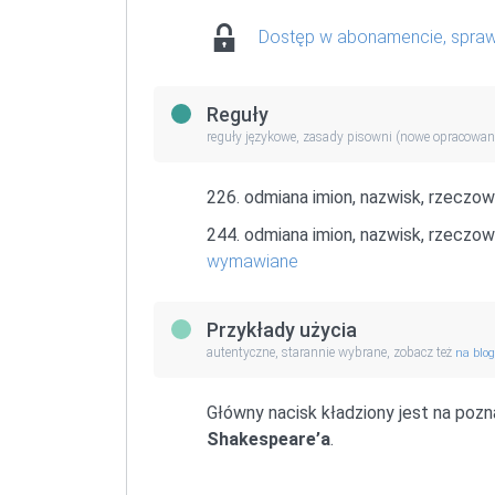
Dostęp w abonamencie, spra
Reguły
reguły językowe, zasady pisowni (nowe opracowan
226. odmiana imion, nazwisk, rzeczo
244. odmiana imion, nazwisk, rzeczown
wymawiane
Przykłady użycia
autentyczne, starannie wybrane, zobacz też
na blo
Główny nacisk kładziony jest na pozna
Shakespeare’a
.