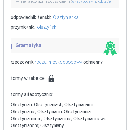
wyrażenia powiązane z opisywanym (
,
)
wyrazy pokrewne
kolokacje
odpowiednik żeński:
Olsztynianka
przymiotnik:
olsztyński
Gramatyka
rzeczownik
rodzaj męskoosobowy
odmienny
formy w tabelce:
formy alfabetycznie:
Olsztynian; Olsztynianach; Olsztynianami;
Olsztynianie; Olsztynianin; Olsztynianina;
Olsztynianinem; Olsztynianinie; Olsztynianinowi;
Olsztynianom; Olsztyniany