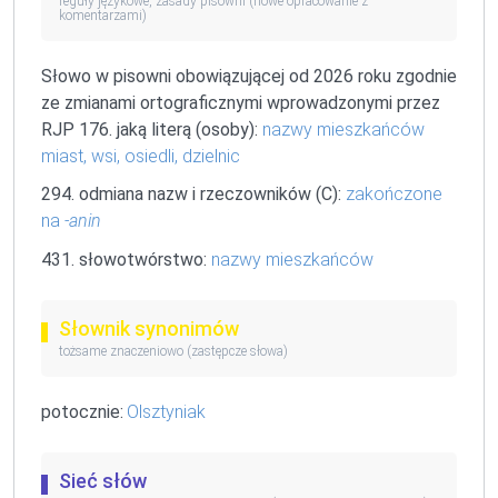
reguły językowe, zasady pisowni (nowe opracowanie z
komentarzami)
Słowo w pisowni obowiązującej od 2026 roku zgodnie
ze zmianami ortograficznymi wprowadzonymi przez
RJP 176. jaką literą (osoby):
nazwy mieszkańców
miast, wsi, osiedli, dzielnic
294. odmiana nazw i rzeczowników (C):
zakończone
na
-anin
431. słowotwórstwo:
nazwy mieszkańców
Słownik synonimów
tożsame znaczeniowo (zastępcze słowa)
potocznie:
Olsztyniak
Sieć słów