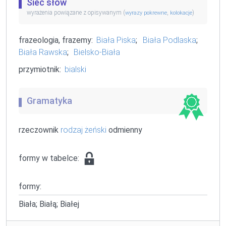
Sieć słów
wyrażenia powiązane z opisywanym (
,
)
wyrazy pokrewne
kolokacje
frazeologia, frazemy:
Biała Piska
;
Biała Podlaska
;
Biała Rawska
;
Bielsko-Biała
przymiotnik:
bialski
Gramatyka
rzeczownik
rodzaj żeński
odmienny
formy w tabelce:
formy:
Biała; Białą; Białej