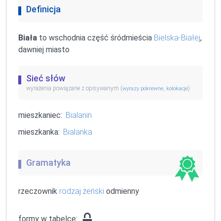
Definicja
Biała
to wschodnia część śródmieścia
Bielska-Białej
,
dawniej miasto
Sieć słów
wyrażenia powiązane z opisywanym (
,
)
wyrazy pokrewne
kolokacje
mieszkaniec:
Bialanin
mieszkanka:
Bialanka
Gramatyka
rzeczownik
rodzaj żeński
odmienny
formy w tabelce: