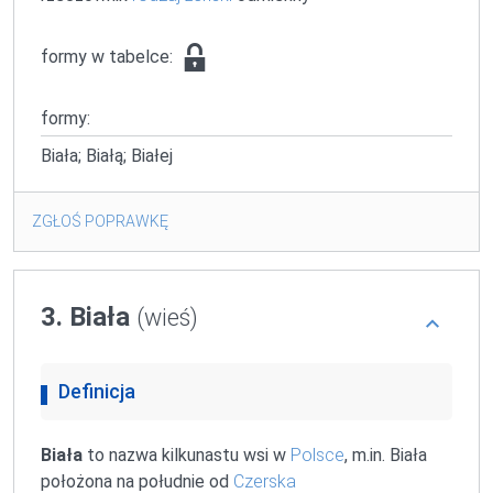
formy w tabelce:
formy:
Biała; Białą; Białej
ZGŁOŚ POPRAWKĘ
3. Biała
(wieś)
Definicja
Biała
to nazwa kilkunastu wsi w
Polsce
, m.in. Biała
położona na południe od
Czerska