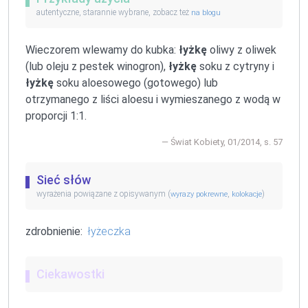
autentyczne, starannie wybrane, zobacz też
na blogu
Wieczorem wlewamy do kubka:
łyżkę
oliwy z oliwek
(lub oleju z pestek winogron),
łyżkę
soku z cytryny i
łyżkę
soku aloesowego (gotowego) lub
otrzymanego z liści aloesu i wymieszanego z wodą w
proporcji 1:1.
Świat Kobiety, 01/2014, s. 57
Sieć słów
wyrażenia powiązane z opisywanym (
,
)
wyrazy pokrewne
kolokacje
zdrobnienie:
łyżeczka
Ciekawostki