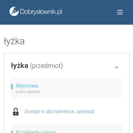
łyżka
łyżka
(przedmiot)
Wymowa
prosto zapisana
Dostęp w abonamencie, sprawdź
Przykłady użycia