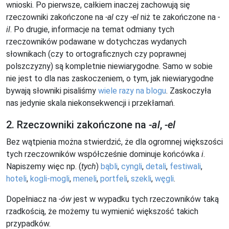
wnioski. Po pierwsze, całkiem inaczej zachowują się
rzeczowniki zakończone na
-al
czy
-el
niż te zakończone na
-
il
. Po drugie, informacje na temat odmiany tych
rzeczowników podawane w dotychczas wydanych
słownikach (czy to ortograficznych czy poprawnej
polszczyzny) są kompletnie niewiarygodne. Samo w sobie
nie jest to dla nas zaskoczeniem, o tym, jak niewiarygodne
bywają słowniki pisaliśmy
wiele razy na blogu
. Zaskoczyła
nas jedynie skala niekonsekwencji i przekłamań.
2. Rzeczowniki zakończone na
-al
,
-el
Bez wątpienia można stwierdzić, że dla ogromnej większości
tych rzeczowników współcześnie dominuje końcówka
i
.
Napiszemy więc np. (
tych
)
bąbli
,
cyngli
,
detali
,
festiwali
,
hoteli
,
kogli-mogli
,
meneli
,
portfeli
,
szekli
,
węgli
.
Dopełniacz na
-ów
jest w wypadku tych rzeczowników taką
rzadkością, że możemy tu wymienić większość takich
przypadków.