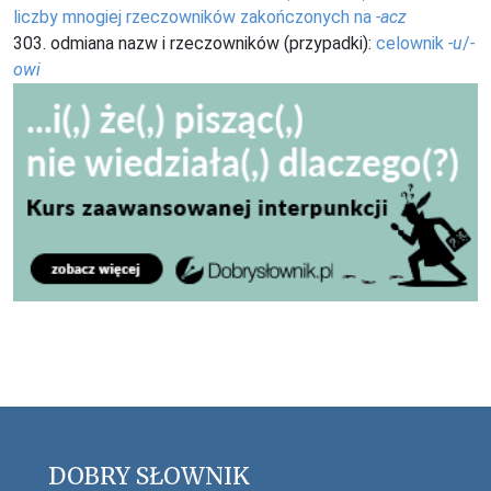
liczby mnogiej rzeczowników zakończonych na
-acz
303. odmiana nazw i rzeczowników (przypadki):
celownik
-u
/
-
owi
DOBRY SŁOWNIK