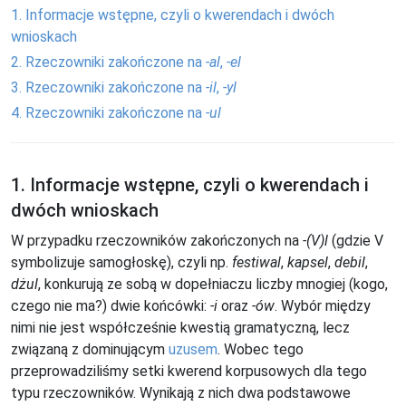
1. Informacje wstępne, czyli o kwerendach i dwóch
wnioskach
2. Rzeczowniki zakończone na
-al
,
-el
3. Rzeczowniki zakończone na
-il
,
-yl
4. Rzeczowniki zakończone na
-ul
1. Informacje wstępne, czyli o kwerendach i
dwóch wnioskach
W przypadku rzeczowników zakończonych na
-(V)l
(gdzie V
symbolizuje samogłoskę), czyli np.
festiwal
,
kapsel
,
debil
,
dżul
, konkurują ze sobą w dopełniaczu liczby mnogiej (kogo,
czego nie ma?) dwie końcówki:
-i
oraz
-ów
. Wybór między
nimi nie jest współcześnie kwestią gramatyczną, lecz
związaną z dominującym
uzusem
. Wobec tego
przeprowadziliśmy setki kwerend korpusowych dla tego
typu rzeczowników. Wynikają z nich dwa podstawowe