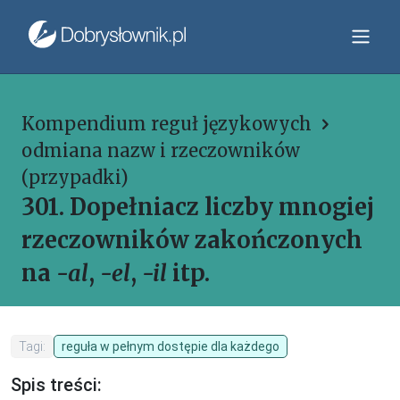
Kompendium reguł językowych
odmiana nazw i rzeczowników
(przypadki)
301. Dopełniacz liczby mnogiej
rzeczowników zakończonych
na
-al
,
-el
,
-il
itp.
Tagi:
reguła w pełnym dostępie dla każdego
Spis treści: