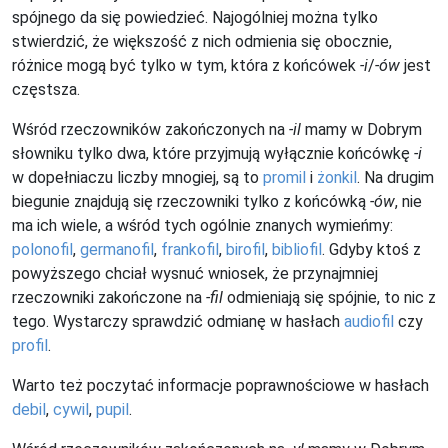
spójnego da się powiedzieć. Najogólniej można tylko
stwierdzić, że większość z nich odmienia się obocznie,
różnice mogą być tylko w tym, która z końcówek
-i
/
-ów
jest
częstsza.
Wśród rzeczowników zakończonych na
-il
mamy w Dobrym
słowniku tylko dwa, które przyjmują wyłącznie końcówkę
-i
w dopełniaczu liczby mnogiej, są to
promil
i
żonkil
. Na drugim
biegunie znajdują się rzeczowniki tylko z końcówką
-ów
, nie
ma ich wiele, a wśród tych ogólnie znanych wymieńmy:
polonofil
,
germanofil
,
frankofil
,
birofil
,
bibliofil
. Gdyby ktoś z
powyższego chciał wysnuć wniosek, że przynajmniej
rzeczowniki zakończone na
-fil
odmieniają się spójnie, to nic z
tego. Wystarczy sprawdzić odmianę w hasłach
audiofil
czy
profil
.
Warto też poczytać informacje poprawnościowe w hasłach
debil
,
cywil
,
pupil
.