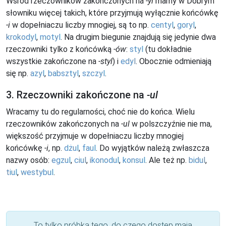
Wśród rzeczowników zakończonych na
-yl
mamy w Dobrym
słowniku więcej takich, które przyjmują wyłącznie końcówkę
-i
w dopełniaczu liczby mnogiej, są to np.
centyl
,
goryl
,
krokodyl
,
motyl
. Na drugim biegunie znajdują się jedynie dwa
rzeczowniki tylko z końcówką
-ów
:
styl
(tu dokładnie
wszystkie zakończone na
-styl
) i
edyl
. Obocznie odmieniają
się np.
azyl
,
babsztyl
,
szczyl
.
3. Rzeczowniki zakończone na
-ul
Wracamy tu do regularności, choć nie do końca. Wielu
rzeczowników zakończonych na
-ul
w polszczyźnie nie ma,
większość przyjmuje w dopełniaczu liczby mnogiej
końcówkę
-i
, np.
dżul
,
faul
. Do wyjątków należą zwłaszcza
nazwy osób:
egzul
,
ciul
,
ikonodul
,
konsul
. Ale też np.
bidul
,
tiul
,
westybul
.
To tylko próbka tego, do czego dostęp mają