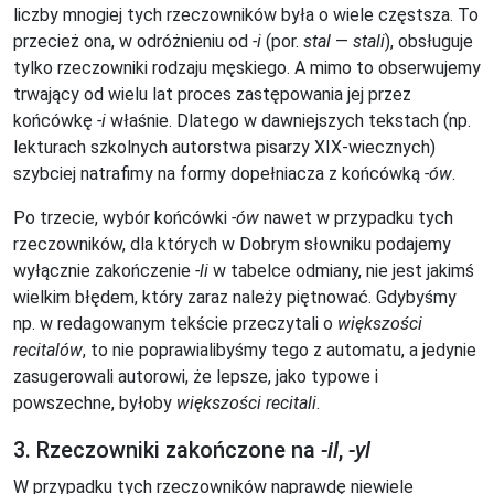
liczby mnogiej tych rzeczowników była o wiele częstsza. To
przecież ona, w odróżnieniu od
-i
(por.
stal
—
stali
), obsługuje
tylko rzeczowniki rodzaju męskiego. A mimo to obserwujemy
trwający od wielu lat proces zastępowania jej przez
końcówkę
-i
właśnie. Dlatego w dawniejszych tekstach (np.
lekturach szkolnych autorstwa pisarzy XIX-wiecznych)
szybciej natrafimy na formy dopełniacza z końcówką
-ów
.
Po trzecie, wybór końcówki
-ów
nawet w przypadku tych
rzeczowników, dla których w Dobrym słowniku podajemy
wyłącznie zakończenie
-li
w tabelce odmiany, nie jest jakimś
wielkim błędem, który zaraz należy piętnować. Gdybyśmy
np. w redagowanym tekście przeczytali o
większości
recitalów
, to nie poprawialibyśmy tego z automatu, a jedynie
zasugerowali autorowi, że lepsze, jako typowe i
powszechne, byłoby
większości recitali
.
3. Rzeczowniki zakończone na
-il
,
-yl
W przypadku tych rzeczowników naprawdę niewiele