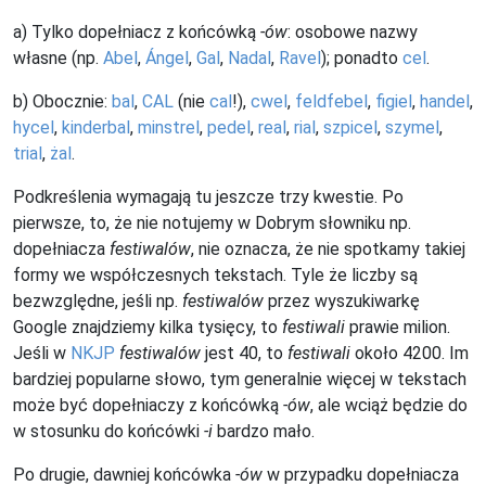
a) Tylko dopełniacz z końcówką
-ów
: osobowe nazwy
własne (np.
Abel
,
Ángel
,
Gal
,
Nadal
,
Ravel
); ponadto
cel
.
b) Obocznie:
bal
,
CAL
(nie
cal
!),
cwel
,
feldfebel
,
figiel
,
handel
,
hycel
,
kinderbal
,
minstrel
,
pedel
,
real
,
rial
,
szpicel
,
szymel
,
trial
,
żal
.
Podkreślenia wymagają tu jeszcze trzy kwestie. Po
pierwsze, to, że nie notujemy w Dobrym słowniku np.
dopełniacza
festiwalów
, nie oznacza, że nie spotkamy takiej
formy we współczesnych tekstach. Tyle że liczby są
bezwzględne, jeśli np.
festiwalów
przez wyszukiwarkę
Google znajdziemy kilka tysięcy, to
festiwali
prawie milion.
Jeśli w
NKJP
festiwalów
jest 40, to
festiwali
około 4200. Im
bardziej popularne słowo, tym generalnie więcej w tekstach
może być dopełniaczy z końcówką
-ów
, ale wciąż będzie do
w stosunku do końcówki
-i
bardzo mało.
Po drugie, dawniej końcówka
-ów
w przypadku dopełniacza