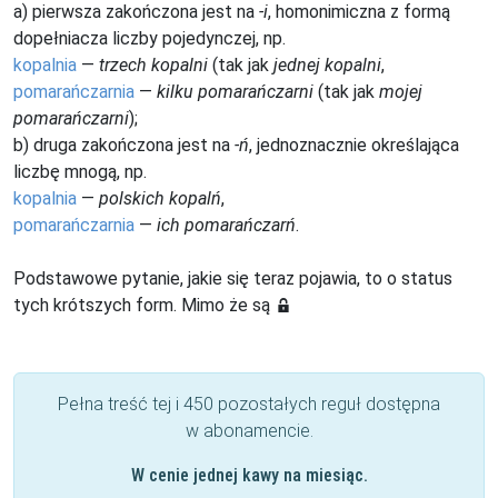
a) pierwsza zakończona jest na
-i
, homonimiczna z formą
dopełniacza liczby pojedynczej, np.
kopalnia
—
trzech kopalni
(tak jak
jednej kopalni
,
pomarańczarnia
—
kilku pomarańczarni
(tak jak
mojej
pomarańczarni
);
b) druga zakończona jest na
-ń
, jednoznacznie określająca
liczbę mnogą, np.
kopalnia
—
polskich kopalń
,
pomarańczarnia
—
ich pomarańczarń
.
Podstawowe pytanie, jakie się teraz pojawia, to o status
tych krótszych form. Mimo że są
Pełna treść tej i 450 pozostałych reguł dostępna
w abonamencie.
W cenie jednej kawy na miesiąc.