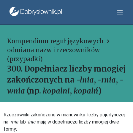
Kompendium reguł językowych
odmiana nazw i rzeczowników
(przypadki)
300. Dopełniacz liczby mnogiej
zakończonych na
-lnia
,
-rnia
,
-
wnia
(np.
kopalni
,
kopalń
)
Rzeczowniki zakończone w mianowniku liczby pojedynczej
na
-rnia
lub
-lnia
mają w dopełniaczu liczby mnogiej dwie
formy: