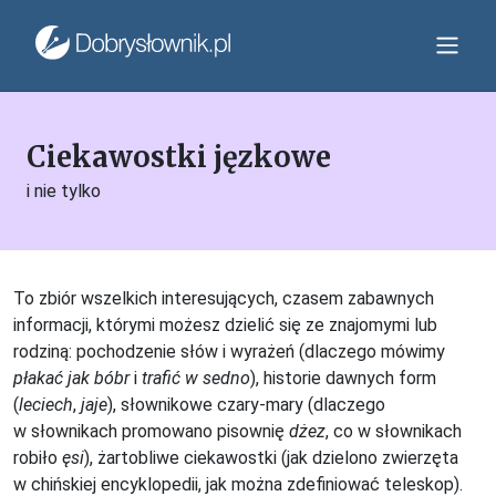
Ciekawostki jęzkowe
i nie tylko
To zbiór wszelkich interesujących, czasem zabawnych
informacji, którymi możesz dzielić się ze znajomymi lub
rodziną: pochodzenie słów i wyrażeń (dlaczego mówimy
płakać jak bóbr
i
trafić w sedno
), historie dawnych form
(
leciech
,
jaje
), słownikowe czary-mary (dlaczego
w słownikach promowano pisownię
dżez
, co w słownikach
robiło
ęsi
), żartobliwe ciekawostki (jak dzielono zwierzęta
w chińskiej encyklopedii, jak można zdefiniować teleskop).