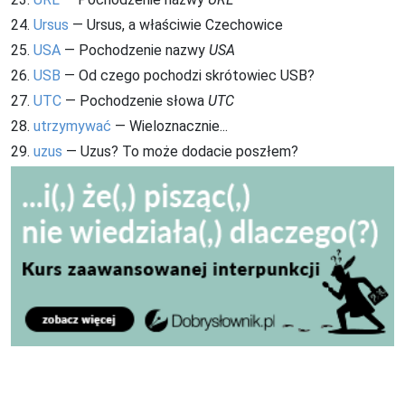
24.
Ursus
— Ursus, a właściwie Czechowice
25.
USA
— Pochodzenie nazwy
USA
26.
USB
— Od czego pochodzi skrótowiec USB?
27.
UTC
— Pochodzenie słowa
UTC
28.
utrzymywać
— Wieloznacznie...
29.
uzus
— Uzus? To może dodacie poszłem?