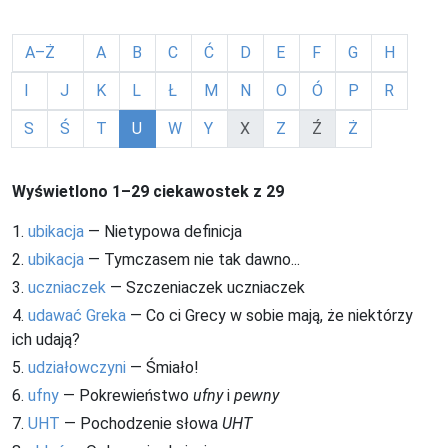
A–Ż
A
B
C
Ć
D
E
F
G
H
I
J
K
L
Ł
M
N
O
Ó
P
R
S
Ś
T
U
W
Y
X
Z
Ź
Ż
Wyświetlono 1–29 ciekawostek z 29
1.
ubikacja
— Nietypowa definicja
2.
ubikacja
— Tymczasem nie tak dawno...
3.
uczniaczek
— Szczeniaczek uczniaczek
4.
udawać Greka
— Co ci Grecy w sobie mają, że niektórzy
ich udają?
5.
udziałowczyni
— Śmiało!
6.
ufny
— Pokrewieństwo
ufny
i
pewny
7.
UHT
— Pochodzenie słowa
UHT