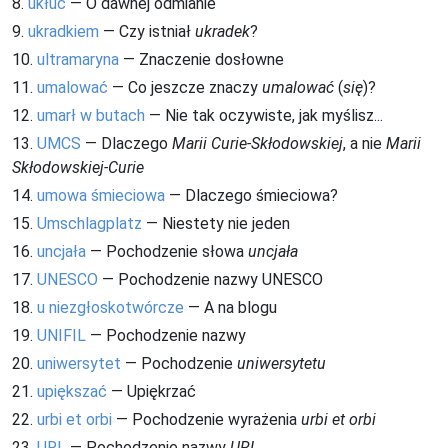
8.
ukłuć
— O dawnej odmianie
9.
ukradkiem
— Czy istniał
ukradek
?
10.
ultramaryna
— Znaczenie dosłowne
11.
umalować
— Co jeszcze znaczy
umalować
(
się
)?
12.
umarł w butach
— Nie tak oczywiste, jak myślisz...
13.
UMCS
— Dlaczego
Marii Curie-Skłodowskiej
, a nie
Marii
Skłodowskiej-Curie
14.
umowa śmieciowa
— Dlaczego śmieciowa?
15.
Umschlagplatz
— Niestety nie jeden
16.
uncjała
— Pochodzenie słowa
uncjała
17.
UNESCO
— Pochodzenie nazwy UNESCO
18.
u niezgłoskotwórcze
— A na blogu
19.
UNIFIL
— Pochodzenie nazwy
20.
uniwersytet
— Pochodzenie
uniwersytetu
21.
upiększać
— Upiękrzać
22.
urbi et orbi
— Pochodzenie wyrażenia
urbi et orbi
23.
URL
— Pochodzenie nazwy
URL