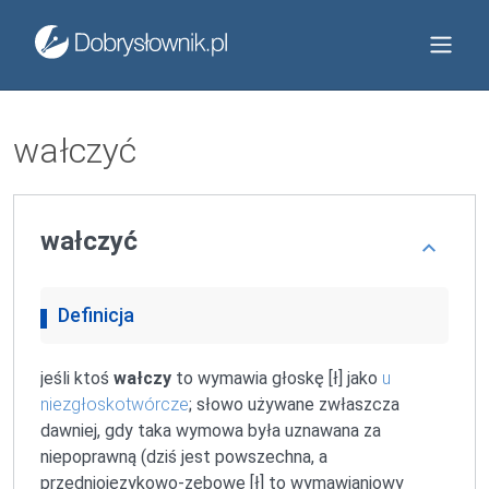
wałczyć
wałczyć
Definicja
jeśli ktoś
wałczy
to wymawia głoskę [ł] jako
u
niezgłoskotwórcze
; słowo używane zwłaszcza
dawniej, gdy taka wymowa była uznawana za
niepoprawną (dziś jest powszechna, a
przedniojęzykowo-zębowe
[ł] to wymawianiowy