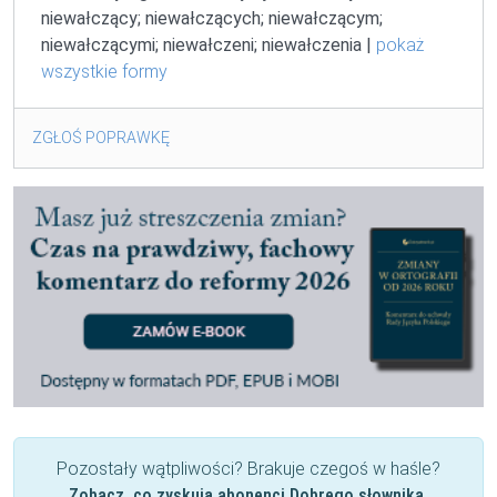
niewałczący; niewałczących; niewałczącym;
niewałczącymi; niewałczeni; niewałczenia |
pokaż
wszystkie formy
ZGŁOŚ POPRAWKĘ
Pozostały wątpliwości? Brakuje czegoś w haśle?
Zobacz, co zyskują abonenci Dobrego słownika.