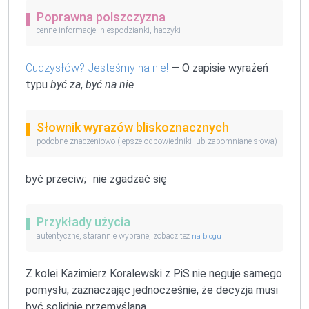
Poprawna polszczyzna
cenne informacje, niespodzianki, haczyki
Cudzysłów? Jesteśmy na nie!
— O zapisie wyrażeń
typu
być za
,
być na nie
Słownik wyrazów bliskoznacznych
podobne znaczeniowo (lepsze odpowiedniki lub zapomniane słowa)
być przeciw;
nie zgadzać się
Przykłady użycia
autentyczne, starannie wybrane, zobacz też
na blogu
Z kolei Kazimierz Koralewski z PiS nie neguje samego
pomysłu, zaznaczając jednocześnie, że decyzja musi
być solidnie przemyślana.