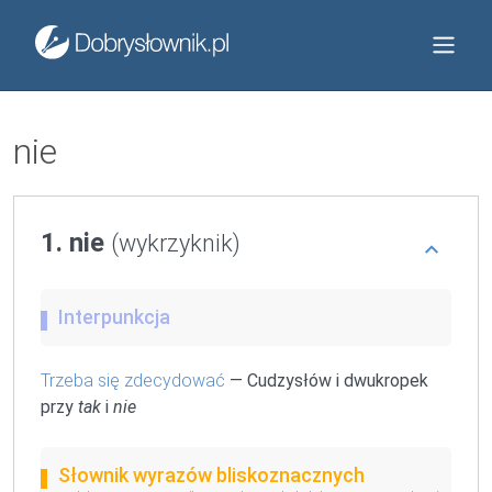
nie
1. nie
(wykrzyknik)
Interpunkcja
Trzeba się zdecydować
— Cudzysłów i dwukropek
przy
tak
i
nie
Słownik wyrazów bliskoznacznych