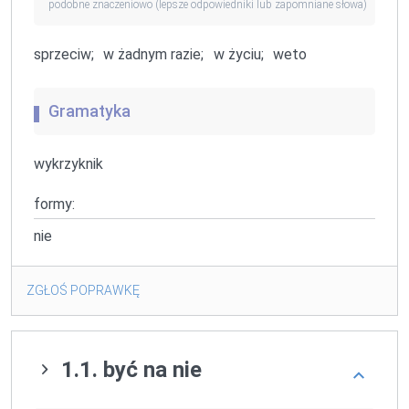
podobne znaczeniowo (lepsze odpowiedniki lub zapomniane słowa)
sprzeciw;
w żadnym razie;
w życiu;
weto
Gramatyka
wykrzyknik
formy:
nie
ZGŁOŚ POPRAWKĘ
1.1. być na nie