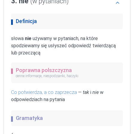
3. nie
(w pytaniach)
Definicja
słowa
nie
używamy w pytaniach, na które
spodziewamy się usłyszeć odpowiedź twierdzącą
lub przeczącą
Poprawna polszczyzna
cenne informacje, niespodzianki, haczyki
Co potwierdza, a co zaprzecza
—
tak
i
nie
w
odpowiedziach na pytania
Gramatyka