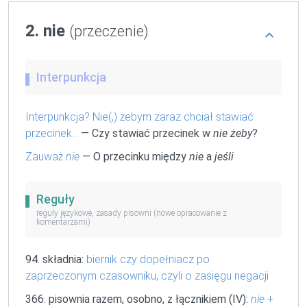
2. nie
(przeczenie)
Interpunkcja
Interpunkcja? Nie(,) żebym zaraz chciał stawiać
przecinek...
— Czy stawiać przecinek w
nie żeby
?
Zauważ
nie
— O przecinku między
nie
a
jeśli
Reguły
reguły językowe, zasady pisowni (nowe opracowanie z
komentarzami)
94. składnia:
biernik czy dopełniacz po
zaprzeczonym czasowniku, czyli o zasięgu negacji
366. pisownia razem, osobno, z łącznikiem (IV):
nie
+