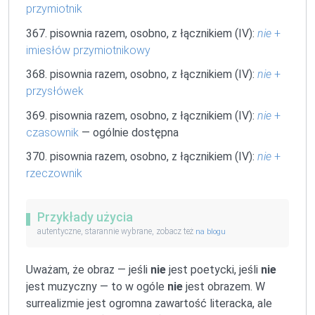
przymiotnik
367. pisownia razem, osobno, z łącznikiem (IV):
nie
+
imiesłów przymiotnikowy
368. pisownia razem, osobno, z łącznikiem (IV):
nie
+
przysłówek
369. pisownia razem, osobno, z łącznikiem (IV):
nie
+
czasownik
— ogólnie dostępna
370. pisownia razem, osobno, z łącznikiem (IV):
nie
+
rzeczownik
Przykłady użycia
autentyczne, starannie wybrane, zobacz też
na blogu
Uważam, że obraz — jeśli
nie
jest poetycki, jeśli
nie
jest muzyczny — to w ogóle
nie
jest obrazem. W
surrealizmie jest ogromna zawartość literacka, ale