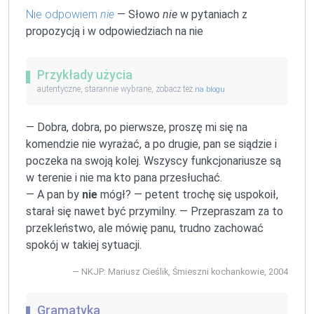
Nie odpowiem
nie
— Słowo
nie
w pytaniach z
propozycją i w odpowiedziach na nie
Przykłady użycia
autentyczne, starannie wybrane, zobacz też
na blogu
— Dobra, dobra, po pierwsze, proszę mi się na
komendzie nie wyrażać, a po drugie, pan se siądzie i
poczeka na swoją kolej. Wszyscy funkcjonariusze są
w terenie i nie ma kto pana przesłuchać.
— A pan by
nie
mógł? — petent trochę się uspokoił,
starał się nawet być przymilny. — Przepraszam za to
przekleństwo, ale mówię panu, trudno zachować
spokój w takiej sytuacji.
NKJP: Mariusz Cieślik, Śmieszni kochankowie, 2004
Gramatyka