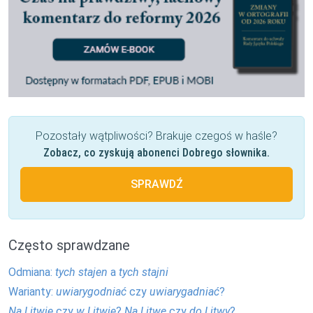
Pozostały wątpliwości? Brakuje czegoś w haśle?
Zobacz, co zyskują abonenci Dobrego słownika.
SPRAWDŹ
Często sprawdzane
Odmiana:
tych stajen
a
tych stajni
Warianty:
uwiarygodniać
czy
uwiarygadniać
?
Na Litwie
czy
w Litwie
?
Na Litwę
czy
do Litwy
?