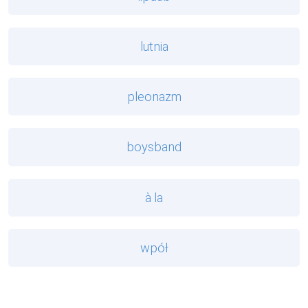
lutnia
pleonazm
boysband
à la
wpół