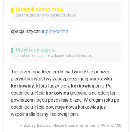
Słownik synonimów
tożsame znaczeniowo (zastępcze słowa)
specjalistycznie:
peryderma
Przykłady użycia
autentyczne, starannie wybrane, zobacz też
na blogu
Tuż przed opadnięciem liścia tworzy się poniżej
pierwotnej warstwy zabezpieczającej warstewka
korkowicy
, która łączy się z
korkowicą
pnia. Po
opadnięciu liścia
korkowica
grubieje, a na odciętej
powierzchni pędu pozostaje blizna. W drugim roku po
opadnięciu liścia powstaje nowa korkowica już
wspólna dla blizny liściowej i pnia.
Brzozy: Betula L., Nasze drzewa leśne, tom 7, 1979, s. 100