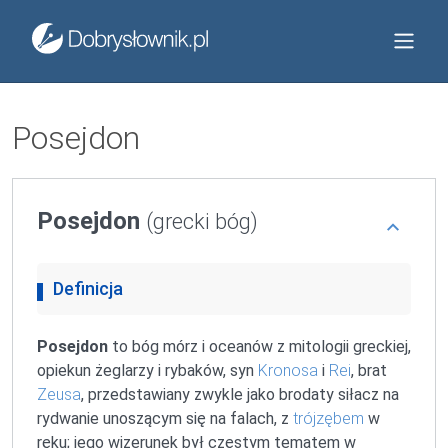
Posejdon
Posejdon
(grecki bóg)
Definicja
Posejdon
to bóg mórz i oceanów z mitologii greckiej,
opiekun żeglarzy i rybaków, syn
Kronosa
i
Rei
, brat
Zeusa
, przedstawiany zwykle jako brodaty siłacz na
rydwanie unoszącym się na falach, z
trójzębem
w
ręku; jego wizerunek był częstym tematem w