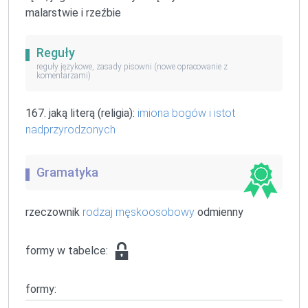
malarstwie i rzeźbie
Reguły
reguły językowe, zasady pisowni (nowe opracowanie z
komentarzami)
167. jaką literą (religia):
imiona bogów i istot
nadprzyrodzonych
Gramatyka
rzeczownik
rodzaj męskoosobowy
odmienny
formy w tabelce:
formy: