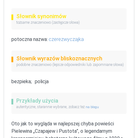
Słownik synonimów
tożsame znaczeniowo (zastępcze słowa)
potoczna nazwa:
czerezwyczajka
Słownik wyrazów bliskoznacznych
podobne znaczeniowo (lepsze odpowiedniki lub zapomniane słowa)
bezpieka;
policja
Przykłady użycia
autentyczne, starannie wybrane, zobacz też
na blogu
Oto jak to wygląda w najlepszej chyba powieści
Pielewina „Czapajew i Pustota”, o legendarnym