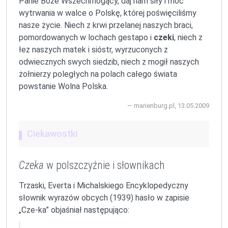
Panie Boże Wszechmogący, daj nam siły i moc
wytrwania w walce o Polskę, której poświęciliśmy
nasze życie. Niech z krwi przelanej naszych braci,
pomordowanych w lochach gestapo i
czeki
, niech z
łez naszych matek i sióstr, wyrzuconych z
odwiecznych swych siedzib, niech z mogił naszych
żołnierzy poległych na polach całego świata
powstanie Wolna Polska.
marienburg.pl, 13.05.2009
Ciekawostki
Czeka
w polszczyźnie i słownikach
Trzaski, Everta i Michalskiego Encyklopedyczny
słownik wyrazów obcych (1939) hasło w zapisie
„Cze-ka”
objaśniał następująco: