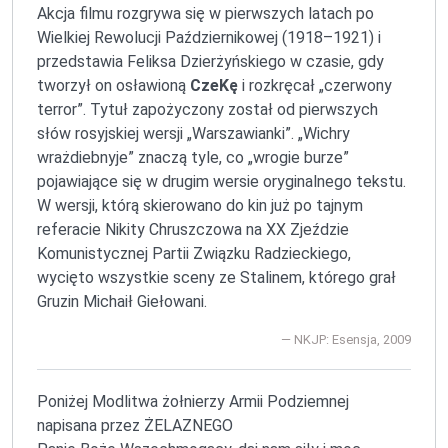
Akcja filmu rozgrywa się w pierwszych latach po
Wielkiej Rewolucji Październikowej (1918–1921) i
przedstawia Feliksa Dzierżyńskiego w czasie, gdy
tworzył on osławioną
CzeKę
i rozkręcał „czerwony
terror”. Tytuł zapożyczony został od pierwszych
słów rosyjskiej wersji „Warszawianki”. „Wichry
wrażdiebnyje” znaczą tyle, co „wrogie burze”
pojawiające się w drugim wersie oryginalnego tekstu.
W wersji, którą skierowano do kin już po tajnym
referacie Nikity Chruszczowa na XX Zjeździe
Komunistycznej Partii Związku Radzieckiego,
wycięto wszystkie sceny ze Stalinem, którego grał
Gruzin Michaił Giełowani.
NKJP: Esensja, 2009
Poniżej Modlitwa żołnierzy Armii Podziemnej
napisana przez ŻELAZNEGO