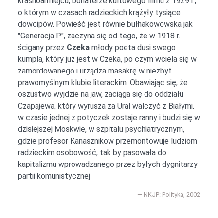
krasnoarmiejcu, bohaterze kultowego filmu z 1929 r.,
o którym w czasach radzieckich krążyły tysiące
dowcipów. Powieść jest równie bułhakowowska jak
"Generacja P", zaczyna się od tego, że w 1918 r.
ścigany przez
Czeka
młody poeta dusi swego
kumpla, który już jest w Czeka, po czym wciela się w
zamordowanego i urządza masakrę w niezbyt
prawomyślnym klubie literackim. Obawiając się, że
oszustwo wyjdzie na jaw, zaciąga się do oddziału
Czapajewa, który wyrusza za Ural walczyć z Białymi,
w czasie jednej z potyczek zostaje ranny i budzi się w
dzisiejszej Moskwie, w szpitalu psychiatrycznym,
gdzie profesor Kanasznikow przemontowuje ludziom
radzieckim osobowość, tak by pasowała do
kapitalizmu wprowadzanego przez byłych dygnitarzy
partii komunistycznej
NKJP: Polityka, 2002