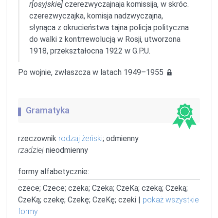
r[osyjskie]
czerezwyczajnaja komissija, w skróc.
czerezwyczajka, komisja nadzwyczajna,
słynąca z okrucieństwa tajna policja polityczna
do walki z kontrrewolucją w Rosji, utworzona
1918, przekształocna 1922 w G.P.U.
Po wojnie, zwłaszcza w latach 1949–1955
Gramatyka
rzeczownik
rodzaj żeński
; odmienny
rzadziej
nieodmienny
formy alfabetycznie:
czece; Czece; czeka; Czeka; CzeKa; czeką; Czeką;
CzeKą; czekę; Czekę; CzeKę; czeki |
pokaż wszystkie
formy