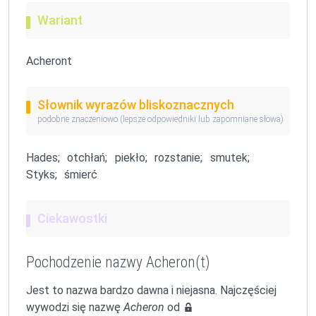
Wariant
Acheront
Słownik wyrazów bliskoznacznych
podobne znaczeniowo (lepsze odpowiedniki lub zapomniane słowa)
Hades;
otchłań;
piekło;
rozstanie;
smutek;
Styks;
śmierć
Ciekawostki
Pochodzenie nazwy Acheron(t)
Jest to nazwa bardzo dawna i niejasna. Najczęściej
wywodzi się nazwę
Acheron
od