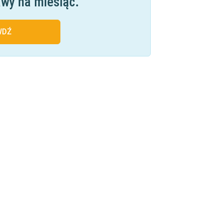
awy na miesiąc.
WDŹ