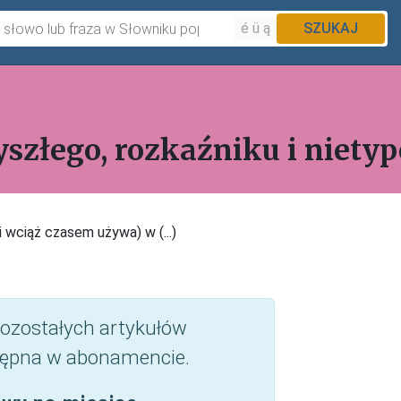
é ü ą
SZUKAJ
yszłego, rozkaźniku i nie
i wciąż czasem używa) w (...)
 pozostałych artykułów
ępna w abonamencie.