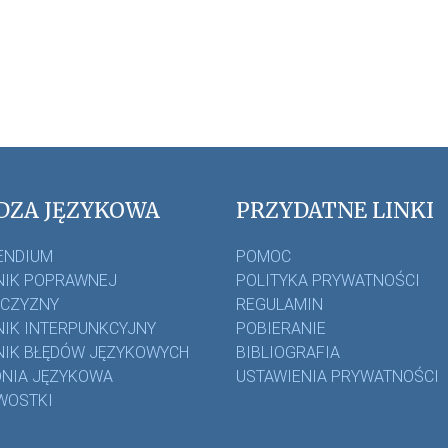
DZA JĘZYKOWA
PRZYDATNE LINKI
ENDIUM
POMOC
IK POPRAWNEJ
POLITYKA PRYWATNOŚCI
ZCZYZNY
REGULAMIN
IK INTERPUNKCYJNY
POBIERANIE
IK BŁĘDÓW JĘZYKOWYCH
BIBLIOGRAFIA
NIA JĘZYKOWA
USTAWIENIA PRYWATNOŚCI
WOSTKI