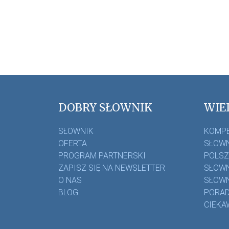
DOBRY SŁOWNIK
WIE
SŁOWNIK
KOMP
OFERTA
SŁOWN
PROGRAM PARTNERSKI
POLS
ZAPISZ SIĘ NA NEWSLETTER
SŁOWN
O NAS
SŁOWN
BLOG
PORAD
CIEKA