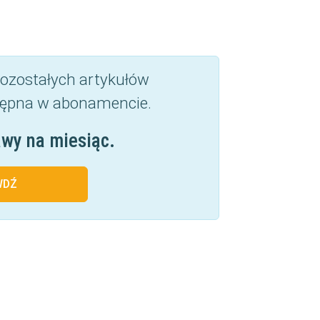
 pozostałych artykułów
ępna w abonamencie.
awy na miesiąc.
WDŹ