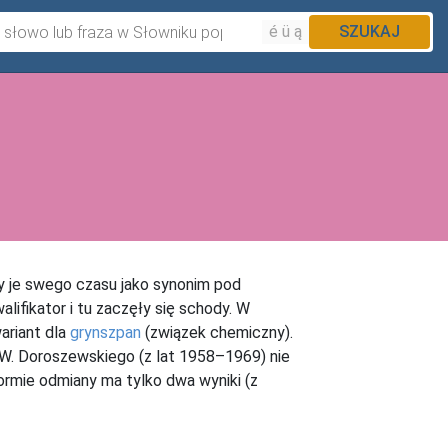
é ü ą
SZUKAJ
y je swego czasu jako synonim pod
alifikator i tu zaczęły się schody. W
ariant dla
grynszpan
(związek chemiczny).
 W. Doroszewskiego (z lat 1958–1969) nie
rmie odmiany ma tylko dwa wyniki (z