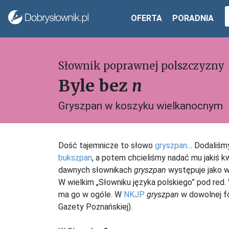
OFERTA
PORADNIA
Słownik poprawnej polszczyzny
Byle bez
n
Gryszpan w koszyku wielkanocnym
Dość tajemnicze to słowo
gryszpan
… Dodaliśm
bukszpan
, a potem chcieliśmy nadać mu jakiś kw
dawnych słownikach
gryszpan
występuje jako w
W wielkim „Słowniku języka polskiego” pod red.
ma go w ogóle. W
NKJP
gryszpan
w dowolnej fo
Gazety Poznańskiej).