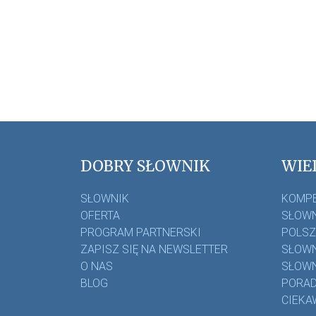
DOBRY SŁOWNIK
WIE
SŁOWNIK
KOMP
OFERTA
SŁOWN
PROGRAM PARTNERSKI
POLS
ZAPISZ SIĘ NA NEWSLETTER
SŁOWN
O NAS
SŁOWN
BLOG
PORAD
CIEKA