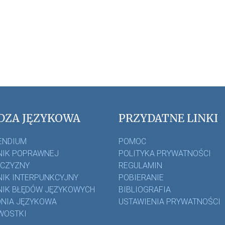
DZA JĘZYKOWA
PRZYDATNE LINKI
ENDIUM
POMOC
IK POPRAWNEJ
POLITYKA PRYWATNOŚCI
ZCZYZNY
REGULAMIN
IK INTERPUNKCYJNY
POBIERANIE
IK BŁĘDÓW JĘZYKOWYCH
BIBLIOGRAFIA
NIA JĘZYKOWA
USTAWIENIA PRYWATNOŚCI
WOSTKI