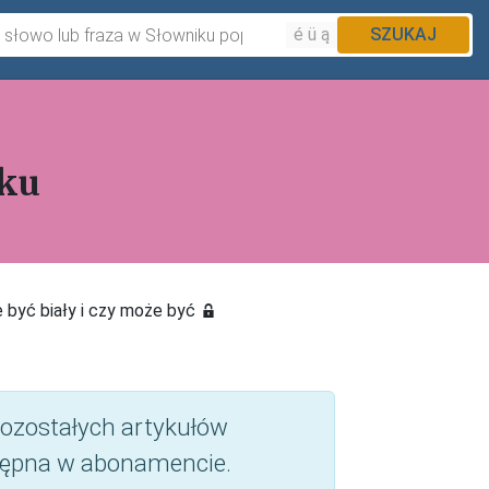
é ü ą
SZUKAJ
ku
e być biały i czy może być
 pozostałych artykułów
ępna w abonamencie.