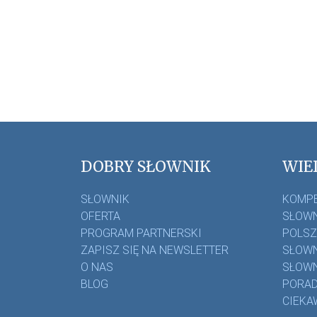
DOBRY SŁOWNIK
WIE
SŁOWNIK
KOMP
OFERTA
SŁOWN
PROGRAM PARTNERSKI
POLS
ZAPISZ SIĘ NA NEWSLETTER
SŁOWN
O NAS
SŁOWN
BLOG
PORAD
CIEKA