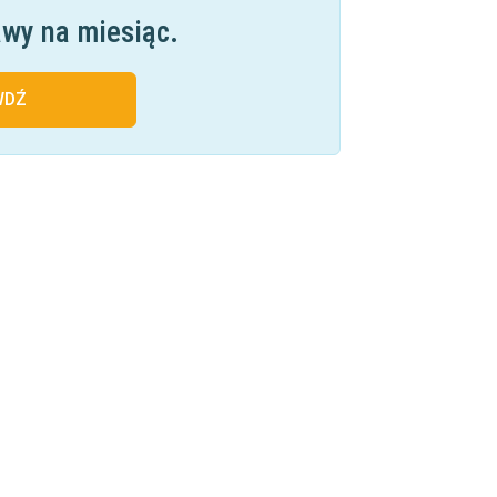
awy na miesiąc.
WDŹ