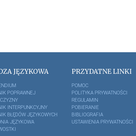
DZA JĘZYKOWA
PRZYDATNE LINKI
ENDIUM
POMOC
IK POPRAWNEJ
POLITYKA PRYWATNOŚCI
ZCZYZNY
REGULAMIN
IK INTERPUNKCYJNY
POBIERANIE
IK BŁĘDÓW JĘZYKOWYCH
BIBLIOGRAFIA
NIA JĘZYKOWA
USTAWIENIA PRYWATNOŚCI
WOSTKI