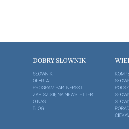
DOBRY SŁOWNIK
WIE
SŁOWNIK
KOMP
OFERTA
SŁOWN
PROGRAM PARTNERSKI
POLS
ZAPISZ SIĘ NA NEWSLETTER
SŁOWN
O NAS
SŁOWN
BLOG
PORAD
CIEKA