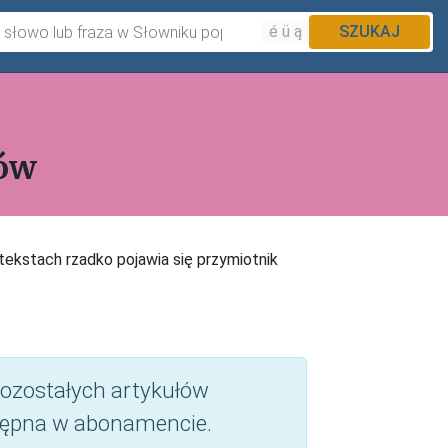
é ü ą
SZUKAJ
ków
tekstach rzadko pojawia się przymiotnik
 pozostałych artykułów
ępna w abonamencie.