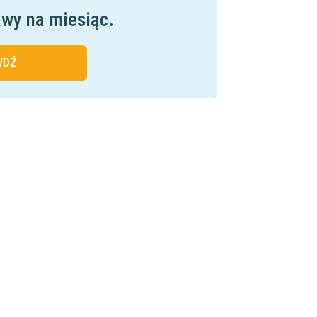
awy na miesiąc.
WDŹ