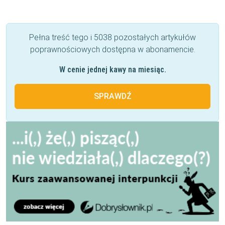
Pełna treść tego i 5038 pozostałych artykułów
poprawnościowych dostępna w abonamencie.
W cenie jednej kawy na miesiąc.
SPRAWDŹ