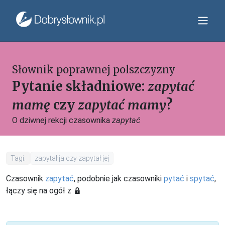
Słownik poprawnej polszczyzny
Pytanie składniowe:
zapytać
mamę
czy
zapytać mamy
?
O dziwnej rekcji czasownika
zapytać
Tagi:
zapytał ją czy zapytał jej
Czasownik
zapytać
, podobnie jak czasowniki
pytać
i
spytać
,
łączy się na ogół z