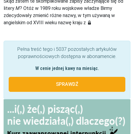
Skąd zatem te skomplikowane zapisy zaczynające się od
litery
M
? Otóż w 1989 roku wojskowe władze Birmy
zdecydowały zmienić różne nazwy, w tym używaną w
angielskim od XVIII wieku nazwę kraju z
Pełna treść tego i 5037 pozostałych artykułów
poprawnościowych dostępna w abonamencie.
W cenie jednej kawy na miesiąc.
SPRAWDŹ