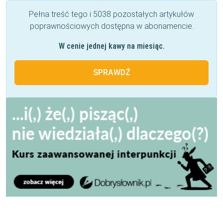
Pełna treść tego i 5038 pozostałych artykułów
poprawnościowych dostępna w abonamencie.
W cenie jednej kawy na miesiąc.
SPRAWDŹ