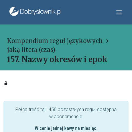
Kompendium reguł językowych
jaką literą (czas)
157. Nazwy okresów i epok
Pełna treść tej i 450 pozostałych reguł dostępna
w abonamencie.
W cenie jednej kawy na miesiąc.