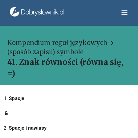
Kompendium reguł językowych
(sposób zapisu) symbole
41. Znak równości (równa się,
=)
1.
Spacje
2.
Spacje i nawiasy