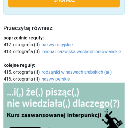
SPRAWDŹ
Przeczytaj również:
poprzednie reguły:
412. ortografia (II):
nazwy rosyjskie
413. ortografia (II):
imiona i nazwiska wschodniosłowiańskie
kolejne reguły:
415. ortografia (II):
rodzajniki w nazwach arabskich (
al-
)
416. ortografia (II):
nazwy perskie